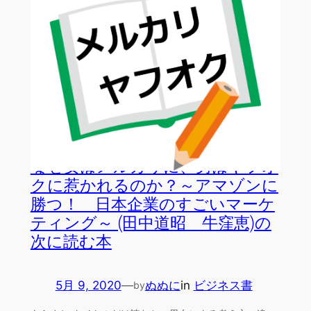
なぜ女はメルカリに、男はヤフオ
クに惹かれるのか？～アマゾンに
勝つ！ 日本企業のすごいマーケ
ティング～ (田中道昭 牛窪恵)の
次に読む本
5月 9, 2020
—
ぬぬに
in
ビジネス書
by