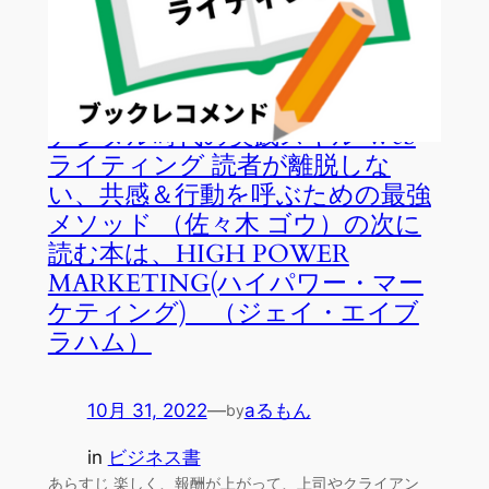
デジタル時代の実践スキル Web
ライティング 読者が離脱しな
い、共感＆行動を呼ぶための最強
メソッド （佐々木 ゴウ）の次に
読む本は、HIGH POWER
MARKETING(ハイパワー・マー
ケティング) （ジェイ・エイブ
ラハム）
10月 31, 2022
—
aるもん
by
in
ビジネス書
あらすじ 楽しく、報酬が上がって、上司やクライアン