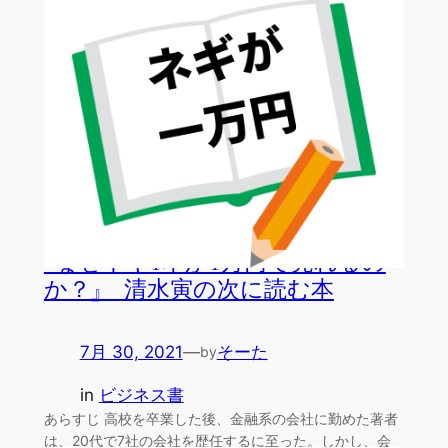
実際私も…
『なぜネギ1本が1万円で売れるの
か？』 清水寅の次に読む本
7月 30, 2021
—
そーた
by
in
ビジネス書
あらすじ 高校を卒業した後、金融系の会社に勤めた著者
は、20代で7社の会社を歴任するに至った。しかし、会