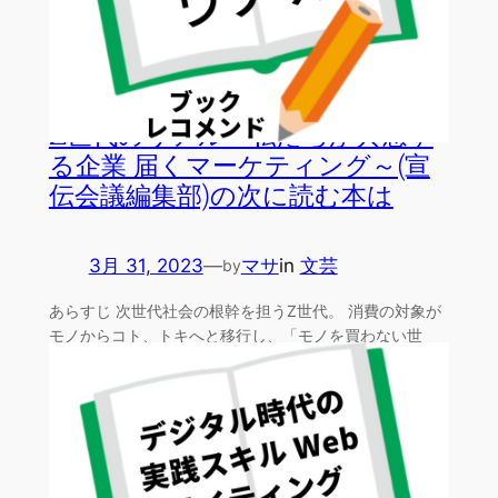
Z世代のリアル～私たちが共感す
る企業 届くマーケティング～(宣
伝会議編集部)の次に読む本は
3月 31, 2023
—
マサ
in
文芸
by
あらすじ 次世代社会の根幹を担うZ世代。 消費の対象が
モノからコト、トキへと移行し、「モノを買わない世
代」とも…