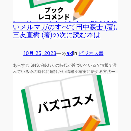
メールマーケティング 嫌われな
いメルマガのすべて田中森士 (著),
三友直樹 (著)の次に読む本は
10月 25, 2023
—
aki
in
ビジネス書
by
あらすじ SNSが終わりの時代が近づいている？情報で溢
れている今の時代に届けたい情報を確実に伝える方法ー
ーーメ…