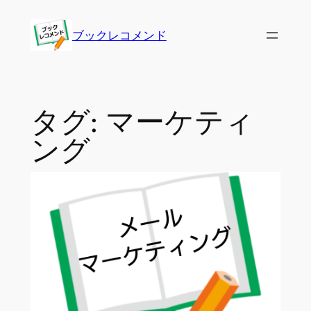
内
容
ブックレコメンド
を
ス
キ
ッ
タグ:
マーケティ
プ
ング