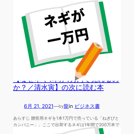
の嘘の…
【なぜネギ1本が1万円で売れるの
か？／清水寅】の次に読む本
6月 21, 2021
—
龍
in
ビジネス書
by
あらすじ 贈答用ネギを1本1万円で売っている「ねぎびと
カンパニー」。ここで出荷するネギは1年間で200万本で
す…