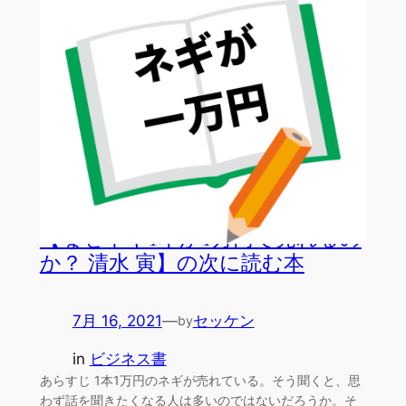
社勤め…
【なぜネギ1本が1万円で売れるの
か？ 清水 寅】の次に読む本
7月 16, 2021
—
セッケン
by
in
ビジネス書
あらすじ 1本1万円のネギが売れている。そう聞くと、思
わず話を聞きたくなる人は多いのではないだろうか。そ