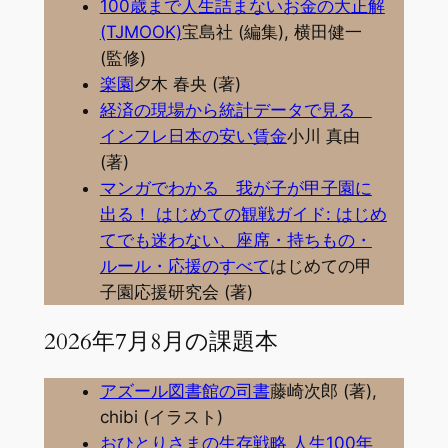
100歳まで人生詰まないお金の大正解
(TJMOOK)
宝島社 (編集), 横田健一
(監修)
楽園
夕木 春央 (著)
経済の現場から統計データで見る
インフレ日本の安い賃金
小川 真由
(著)
マンガでわかる 我が子が甲子園に
出る！ はじめての観戦ガイド: はじめ
てでも迷わない、座席・持ちもの・
ルール・応援のすべて
はじめての甲
子園応援研究会 (著)
2026年7月8月の課題本
アズール図書館の司書
藤崎次郎 (著),
chibi (イラスト)
おひとりさまの生存戦略 人生100年