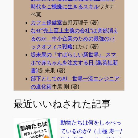
時代をご機嫌に生きるスキル
ワタナ
ベ薫
カフェ保健室
吉野万理子 (著)
なぜ“売上至上主義の会社”は突然消え
るのか 中小企業のための最強のバ
ックオフィス戦略
はたけ (著)
堤未果の『すばらしい新世界』 スマ
ホで赤ちゃんを注文する日 (集英社新
書)
堤 未果 (著)
部下としてのAI 世界一流エンジニア
の進化術
牛尾 剛 (著)
最近いいねされた記事
動物たちは何をしゃべっ
ているのか?（山極 寿一/