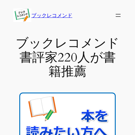
内
容
ブックレコメンド
を
ス
キ
ブックレコメンド
ッ
書評家220人が書
プ
籍推薦