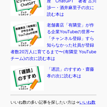
座 ChatGPT 著者 古川
渉一・酒井麻里子の次に
読む本は
老舗書店「有隣堂」が作
る企業YouTubeの世界〜
「チャンネル登録」すら
知らなかった社員が登録
者数20万人に育てるまで〜(有隣堂 YouTube
チーム)の次に読む本は
「遅読」のすすめ・齋藤
孝の次に読む本は
いいね数の多い記事を探したい方は→
いいね数