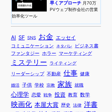
早くアプローチ
月70万
PVウェブ制作会社の営業
効率化ツール
お金
AI
SF
エッセイ
SNS
コミュニケーション
ビジネス書
ネタバレ
ファンタジー
ホラー
マーケティング
ミステリー
ライティング
仕事
リーダーシップ
不動産
健康
家族
子供
学校
宗教
就職
婚活
心理学
投資
恋愛
数学
教育
戦争
映画化
洋書
本屋大賞
歴史
法律