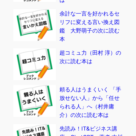
余計な一言を好かれるセ
リフに変える言い換え図
鑑 大野萌子の次に読む
本
超コミュ力（田村 淳）の
次に読む本は
頼る人はうまくいく 「手
放せない人」から「任せ
られる人」へ（村井庸
介）の次に読む本は
先読み！IT&ビジネス講