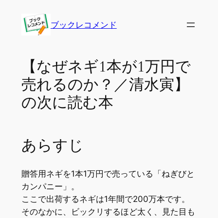
内
容
ブックレコメンド
を
ス
キ
【なぜネギ1本が1万円で
ッ
売れるのか？／清水寅】
プ
の次に読む本
あらすじ
贈答用ネギを1本1万円で売っている「ねぎびと
カンパニー」。
ここで出荷するネギは1年間で200万本です。
そのなかに、ビックリするほど太く、見た目も