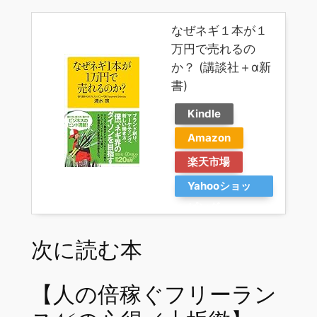
なぜネギ１本が１
万円で売れるの
か？ (講談社＋α新
書)
Kindle
Amazon
楽天市場
Yahooショッ
ピング
次に読む本
【人の倍稼ぐフリーラン