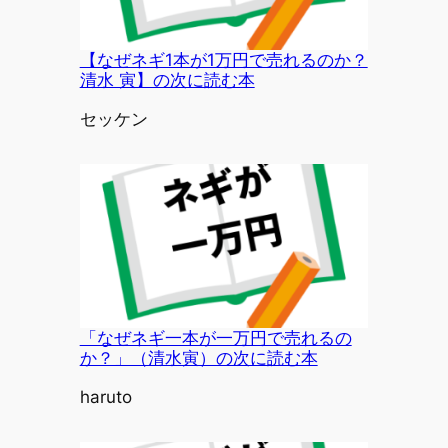
【なぜネギ1本が1万円で売れるのか？
清水 寅】の次に読む本
投稿者
セッケン
「なぜネギ一本が一万円で売れるの
か？」（清水寅）の次に読む本
投稿者
haruto