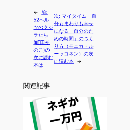
←
前:
次:
マイタイム 自
52ヘル
分もまわりも幸せ
ツのクジ
になる「自分のた
ラたち
めの時間」のつく
(町田そ
り方（モニカ・ル
のこ)の
ーッコネン）の次
次に読む
に読む本
→
本は
関連記事