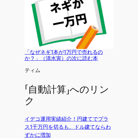
「なぜネギ1本が1万円で売れるの
か？」（清水寅）の次に読む本
投稿者
ティム
「自動計算」へのリン
ク
イデコ運用実績紹介！円建てでプラ
ス1千万円を切るも、ドル建てならわ
ずかに増加