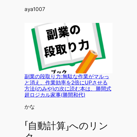
投稿者
aya1007
副業の段取り力:無駄な作業がマルっ
と消え、作業効率を2倍にUPさせる
方法(のみや)の次に読む本は、勝間式
超ロジカル家事(勝間和代)
投稿者
かな
「自動計算」へのリン