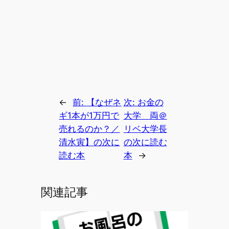
←
前:
【なぜネ
次:
お金の
ギ1本が1万円で
大学 両＠
売れるのか？／
リベ大学長
清水寅】の次に
の次に読む
読む本
本
→
関連記事