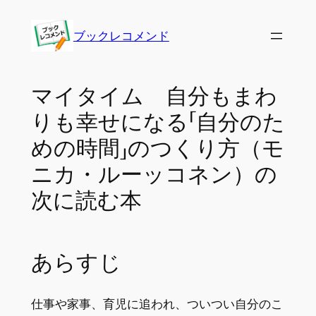
内
容
ブックレコメンド
を
ス
キ
マイタイム 自分もまわ
ッ
りも幸せになる「自分のた
プ
めの時間」のつくり方（モ
ニカ・ルーッコネン）の
次に読む本
あらすじ
仕事や家事、育児に追われ、ついつい自分のこ