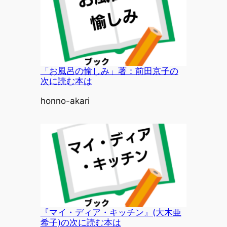
「お風呂の愉しみ」著：前田京子の
次に読む本は
投稿者
honno-akari
『マイ・ディア・キッチン』(大木亜
希子)の次に読む本は