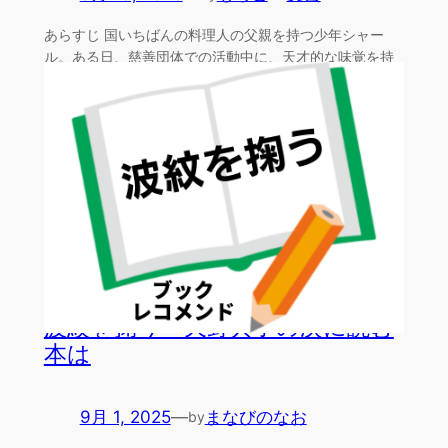
あらすじ 国いちばんの料理人の父親を持つ少年シャー
ル。ある日、慈善団体での活動中に、天才的な味覚を持
つ少年アズ…
波紋を掬う・天野典子の次に読む
本は
9月 1, 2025
—
まなびのなお
by