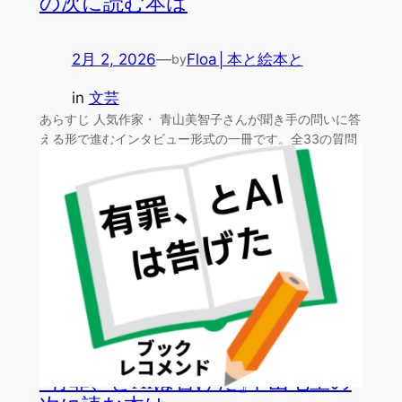
の次に読む本は
2月 2, 2026
—
Floa│本と絵本と
by
in
文芸
あらすじ 人気作家・ 青山美智子さんが聞き手の問いに答
える形で進むインタビュー形式の一冊です。全33の質問
を通…
『有罪、とAIは告げた』中山七里の