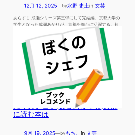
12月 12, 2025
—
水野 史土
in
文芸
by
あらすじ 成瀬シリーズ第三弾にして完結編。京都大学の
学生となった成瀬あかりが、京都を舞台に活躍する。短
編6連作…
ぼくのシェフ(長谷川まりる)の次
に読む本は
9月 19, 2025
—
もちこ
in
文芸
by