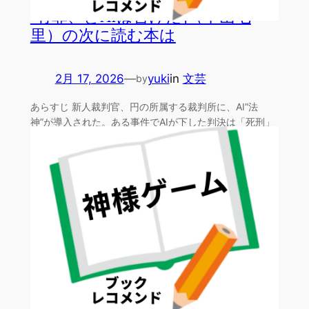
「有罪、とAIは告げた」（中山七
里）の次に読む本は
2月 17, 2026
—
yuki
in
文芸
by
あらすじ 新人裁判官、円の所属する裁判所に、AI”法
神”が導入された。ある事件でAIが下した判決は「死刑」
一つ…
『神様ゲーム』麻耶雄嵩の次に読む