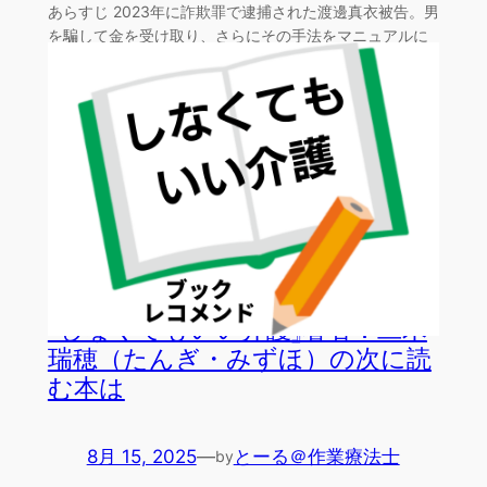
あらすじ 2023年に詐欺罪で逮捕された渡邊真衣被告。男
を騙して金を受け取り、さらにその手法をマニュアルに
して…
『しなくてもいい介護』著者：旦木
瑞穂（たんぎ・みずほ）の次に読
む本は
8月 15, 2025
—
とーる＠作業療法士
by