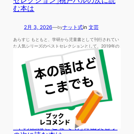
セレクション』桃戸ハルの次に読
む本は
2月 3, 2026
—
ナット式
in
文芸
by
あらすじ もともと、学研から児童書として刊行されてい
た人気シリーズのベストセレクションとして、2019年の
10…
『本の話はどこまでも』青山美智子