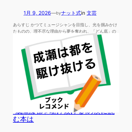
1月 9, 2026
—
ナット式
in
文芸
by
あらすじ かつてミュージシャンを目指し、光を掴みかけ
たものの、理不尽な理由から夢を奪われ、「どん底」の
日々を過…
「成瀬は都を駆け抜ける」の次に読
む本は