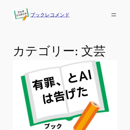
内
容
ブックレコメンド
を
ス
キ
ッ
カテゴリー:
文芸
プ