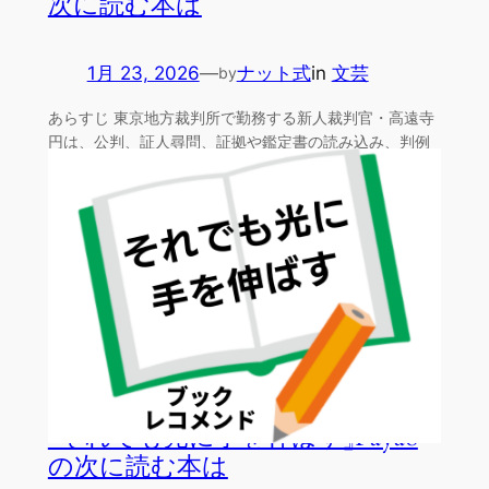
次に読む本は
1月 23, 2026
—
ナット式
in
文芸
by
あらすじ 東京地方裁判所で勤務する新人裁判官・高遠寺
円は、公判、証人尋問、証拠や鑑定書の読み込み、判例
などの抽…
『それでも光に手を伸ばす』Payao
の次に読む本は