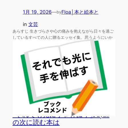
1月 19, 2026
—
Floa│本と絵本と
by
in
文芸
あらすじ 生きづらさや心の痛みを抱えながら日々を過ご
しているすべての人に贈るエッセイ集。思うようにいか
ない現実…
『それでも光に手を伸ばす』Payao
の次に読む本は