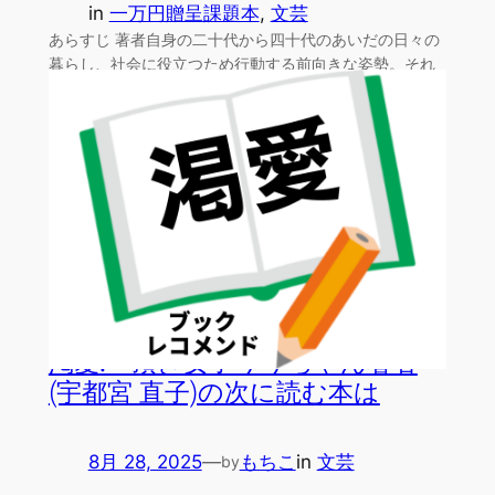
in
一万円贈呈課題本
, 
文芸
あらすじ 著者自身の二十代から四十代のあいだの日々の
暮らし、社会に役立つため行動する前向きな姿勢。それ
らを機関…
渇愛: 頂き女子りりちゃん著者
(宇都宮 直子)の次に読む本は
8月 28, 2025
—
もちこ
in
文芸
by