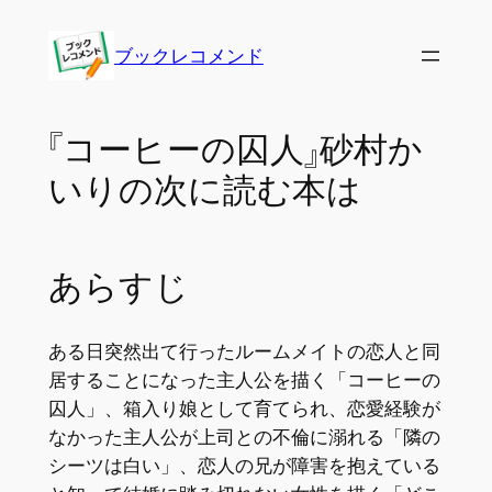
内
容
ブックレコメンド
を
ス
キ
『コーヒーの囚人』砂村か
ッ
いりの次に読む本は
プ
あらすじ
ある日突然出て行ったルームメイトの恋人と同
居することになった主人公を描く「コーヒーの
囚人」、箱入り娘として育てられ、恋愛経験が
なかった主人公が上司との不倫に溺れる「隣の
シーツは白い」、恋人の兄が障害を抱えている