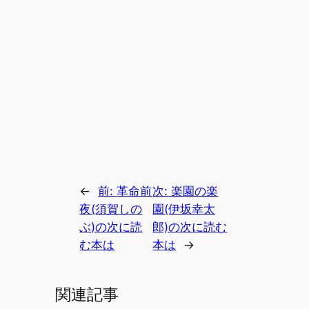
←
前:
革命前
次:
楽園の楽
夜(須賀しの
園(伊坂幸太
ぶ)の次に読
郎)の次に読む
む本は
本は
→
関連記事