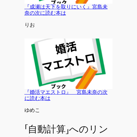
『成瀬は天下を取りにいく』宮島未
奈の次に読む本は
投稿者
りお
『婚活マエストロ』 宮島未奈の次
に読む本は
投稿者
ゆめこ
「自動計算」へのリン