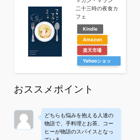
マカン・マラン
二十三時の夜食カ
フェ
Kindle
Amazon
楽天市場
Yahooショッ
ピング
おススメポイント
どちらも悩みを抱える人達の
物語で、手料理とお茶、コー
ヒーが物語のスパイスとなっ
ている。