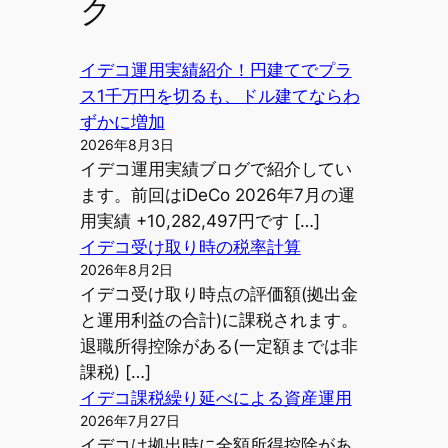
ク
イデコ運用実績紹介！円建てでプラ
ス1千万円を切るも、ドル建てならわ
ずかに増加
2026年8月3日
イデコ運用実績ブログで紹介してい
ます。前回はiDeCo 2026年7月の運
用実績 +10,282,497円です […]
イデコ受け取り時の税率計算
2026年8月2日
イデコ受け取り時点の評価額(拠出金
と運用利益の合計)に課税されます。
退職所得控除がある(一定額までは非
課税) […]
イデコ課税繰り延べによる資産運用
2026年7月27日
イデコは拠出時に全額所得控除があ