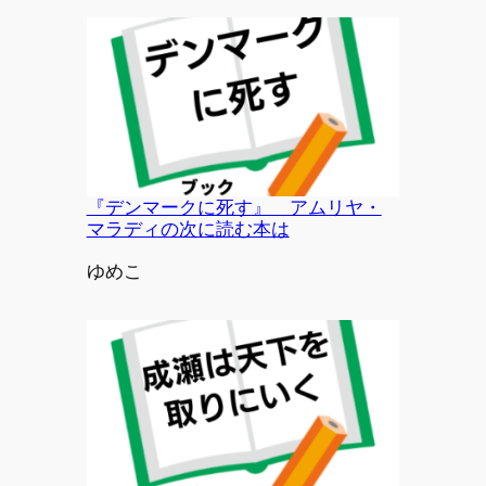
『デンマークに死す』 アムリヤ・
マラディの次に読む本は
投稿者
ゆめこ