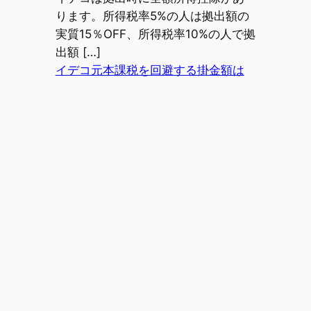
ります。所得税率5%の人は拠出額の
実質15％OFF、所得税率10%の人で拠
出額 […]
イデコ元本課税を回避する掛金額は
いくら？
2026年7月24日
イデコは拠出時に全額所得控除があ
ります。所得税率5%の人は拠出額の
実質15％OFF、所得税率10%の人で拠
出額 […]
ホームページで
興味を持ってく
れた見込み客に
素早くアプロー
チ
月70万PVウェブ制作会社の営業効率