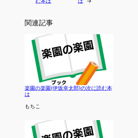
む本は
は
→
関連記事
楽園の楽園(伊坂幸太郎)の次に読む本
は
投稿者
もちこ