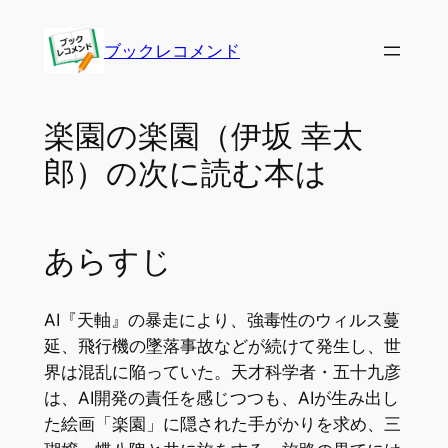
内
容
ブックレコメンド
を
ス
キ
楽園の楽園（伊坂 幸太
ッ
郎）の次に読む本は
プ
あらすじ
AI『天軸』の暴走により、強毒性のウィルス蔓
延、飛行機の墜落事故などが続けて発生し、世
界は混乱に陥っていた。天才科学者・五十九彦
は、AI開発の責任を感じつつも、AIが生み出し
た絵画「楽園」に隠された手がかりを求め、三