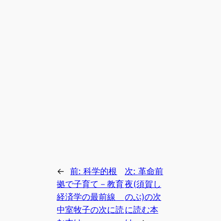
←
前:
科学的根
次:
革命前
拠で子育て－教育
夜(須賀し
経済学の最前線
のぶ)の次
中室牧子の次に読
に読む本