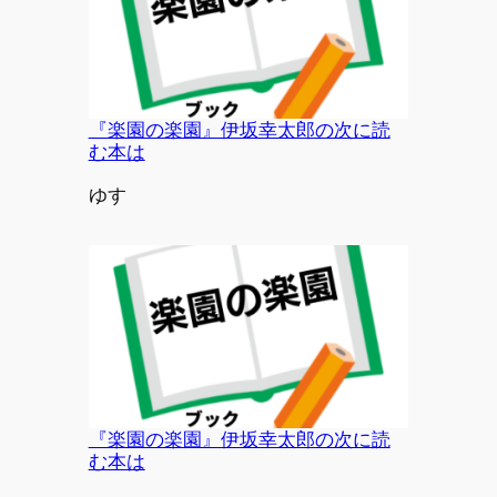
『楽園の楽園』伊坂幸太郎の次に読
む本は
投稿者
ゆす
『楽園の楽園』伊坂幸太郎の次に読
む本は