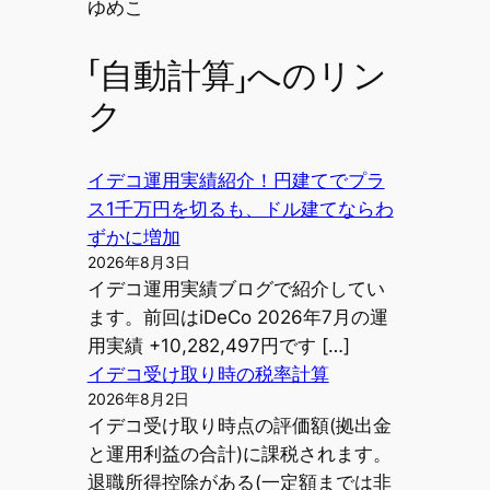
投稿者
ゆめこ
「自動計算」へのリン
ク
イデコ運用実績紹介！円建てでプラ
ス1千万円を切るも、ドル建てならわ
ずかに増加
2026年8月3日
イデコ運用実績ブログで紹介してい
ます。前回はiDeCo 2026年7月の運
用実績 +10,282,497円です […]
イデコ受け取り時の税率計算
2026年8月2日
イデコ受け取り時点の評価額(拠出金
と運用利益の合計)に課税されます。
退職所得控除がある(一定額までは非