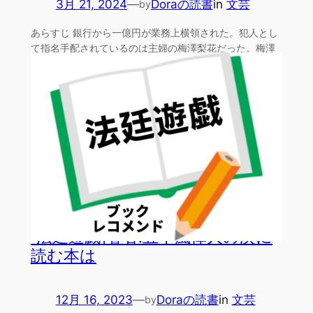
3月 21, 2024
—
Doraの読書
in
文芸
by
あらすじ 銀行から一億円が業務上横領された。犯人とし
て指名手配されているのは主婦の梅澤梨花だった。梅澤
梨花は一…
「法廷遊戯」著者:五十嵐律人の次に
読む本は
12月 16, 2023
—
Doraの読書
in
文芸
by