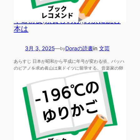
革命前夜(須賀しのぶ)の次に読む
本は
3月 3, 2025
—
Doraの読書
in
文芸
by
あらすじ 日本が昭和から平成に年号が変わる頃、バッハ
のピアノを求め眞山は東ドイツに留学する。音楽家の卵
たちが集…