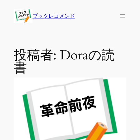
内
容
ブックレコメンド
を
ス
キ
ッ
投稿者:
Doraの読
プ
書