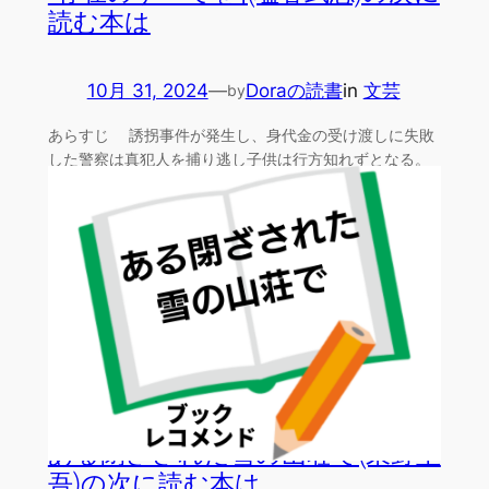
読む本は
10月 31, 2024
—
Doraの読書
in
文芸
by
あらすじ 誘拐事件が発生し、身代金の受け渡しに失敗
した警察は真犯人を捕り逃し子供は行方知れずとなる。
だかその…
ある閉ざされた雪の山荘で(東野圭
吾)の次に読む本は