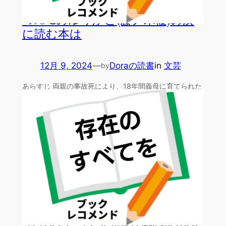
-196℃のゆりかご(藤ノ木優)の次
に読む本は
12月 9, 2024
—
Doraの読書
in
文芸
by
あらすじ 両親の事故死により、18年間義母に育てられた
と思っていた”つむぎ”は、義母の…
「存在のすべてを」(塩谷武志)の次に