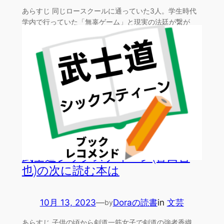
あらすじ 同じロースクールに通っていた3人。学生時代
学内で行っていた「無辜ゲーム」と現実の法廷が繋が
り、3人は…
武士道シックスティーン(誉田哲
也)の次に読む本は
10月 13, 2023
—
Doraの読書
in
文芸
by
あらすじ 子供の頃から剣道一筋女子で剣道の強者香織