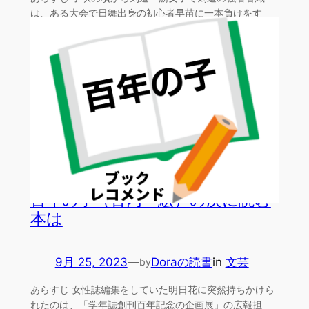
は、ある大会で日舞出身の初心者早苗に一本負けをす
る。同じ高校…
百年の子（古内一絵）の次に読む
本は
9月 25, 2023
—
Doraの読書
in
文芸
by
あらすじ 女性誌編集をしていた明日花に突然持ちかけら
れたのは、「学年誌創刊百年記念の企画展」の広報担