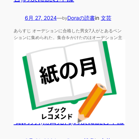
6月 27, 2024
—
Doraの読書
in
文芸
by
あらすじ オーデションに合格した男女7人がとあるペン
ションに集められた。集合をかけたのはオーデション主
催演出家…
「紙の月」(角田光代)の次に読む本は