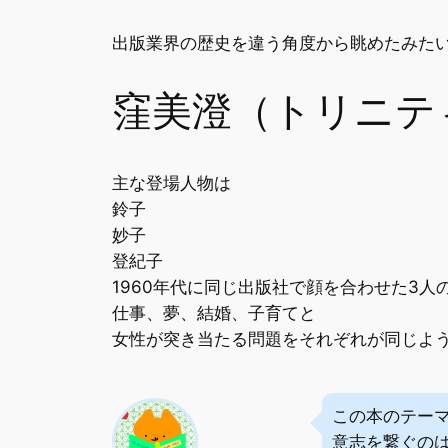
出版業界の歴史を違う角度から眺めたみた
窪美澄（トリニテ
主な登場人物は
鈴子
妙子
登紀子
1960年代に同じ出版社で顔を合わせた3人
仕事、夢、結婚、子育てと
女性が突き当たる問題をそれぞれが同じよ
この本のテー
意志を繋ぐの