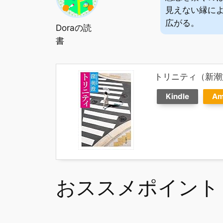
見えない縁に
広がる。
Doraの読
書
トリニティ（新潮
Kindle
Am
おススメポイント