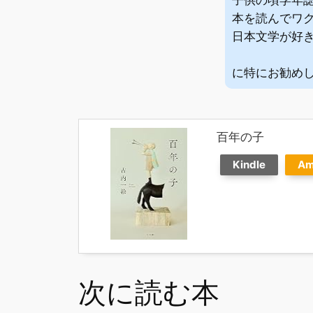
本を読んでワ
日本文学が好
に特にお勧め
百年の子
Kindle
Am
次に読む本