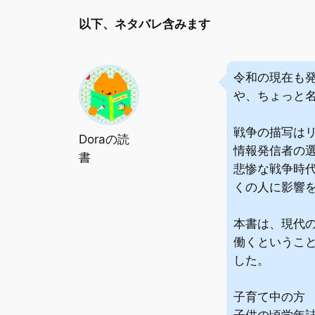
以下、ネタバレ含みます
令和の現在も
や、ちょっと
戦争の描写は
Doraの読
情報発信者の
書
悲惨な戦争時
くの人に影響
本書は、現代
働くというこ
した。
子育て中の方
子供の頃学年