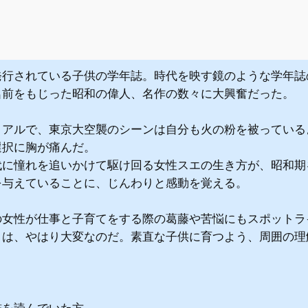
発行されている子供の学年誌。時代を映す鏡のような学年誌
名前をもじった昭和の偉人、名作の数々に大興奮だった。
リアルで、東京大空襲のシーンは自分も火の粉を被っている
選択に胸が痛んだ。
代に憧れを追いかけて駆け回る女性スエの生き方が、昭和期
を与えていることに、じんわりと感動を覚える。
の女性が仕事と子育てをする際の葛藤や苦悩にもスポットラ
とは、やはり大変なのだ。素直な子供に育つよう、周囲の理
誌を読んでいた方