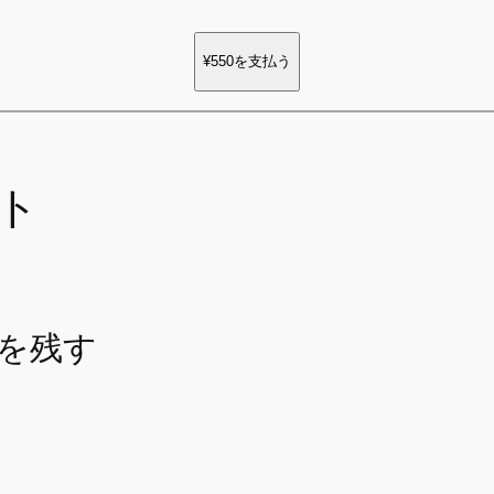
¥550
を支払う
ト
を残す