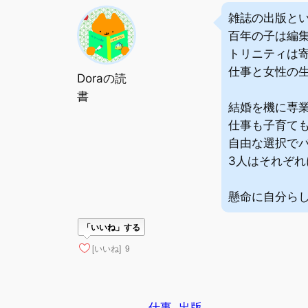
雑誌の出版と
百年の子は編
トリニティは
仕事と女性の
Doraの読
書
結婚を機に専
仕事も子育て
自由な選択で
3人はそれぞ
懸命に自分ら
「いいね」する
[いいね]
9
仕事
出版