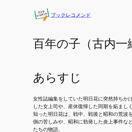
内
容
ブックレコメンド
を
ス
キ
百年の子（古内一
ッ
プ
あらすじ
女性誌編集をしていた明日花に突然持ちか
した女上司や、産休復帰した同期を妬まし
知った明日花は、戦中、戦後と昭和の荒波
側の苦しみや、昭和に勃発した炎上事件な
たちの物語。