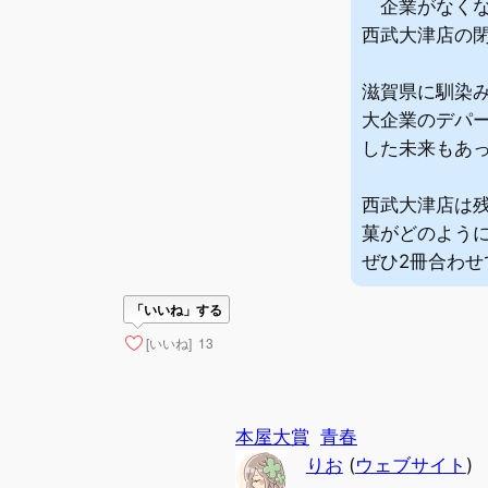
企業がなくな
西武大津店の
滋賀県に馴染
大企業のデパ
した未来もあ
西武大津店は残
菓がどのよう
ぜひ2冊合わ
「いいね」する
[いいね]
13
本屋大賞
青春
りお
(
ウェブサイト
)