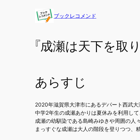
内
容
ブックレコメンド
を
ス
キ
『成瀬は天下を取
ッ
プ
あらすじ
2020年滋賀県大津市にあるデパート西武
中学2年生の成瀬あかりは夏休みを利用し
成瀬の幼馴染である島崎みゆきや周囲の人
まっすぐな成瀬は大人の階段を登りつつ、