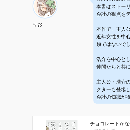
本書はストー
会計の視点を
りお
本作で、主人
近年女性を中
類ではないで
浩介を中心と
仲間たちと共
主人公・浩介
クターも登場
会計の知識が
チョコレートがな