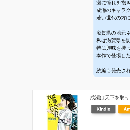
瀬に憧れを抱
成瀬のキャラ
若い世代の方
滋賀県の地元
私は滋賀県を
特に興味を持
本作で登場し
続編も発売さ
成瀬は天下を取り
Kindle
Am