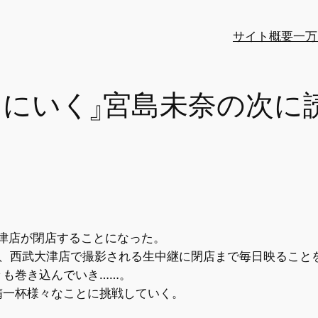
サイト概要
一万
りにいく』宮島未奈の次に
大津店が閉店することになった。
て、西武大津店で撮影される生中継に閉店まで毎日映ること
々も巻き込んでいき……。
精一杯様々なことに挑戦していく。