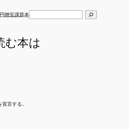
検
円贈呈課題本
索
読む本は
を宣言する。