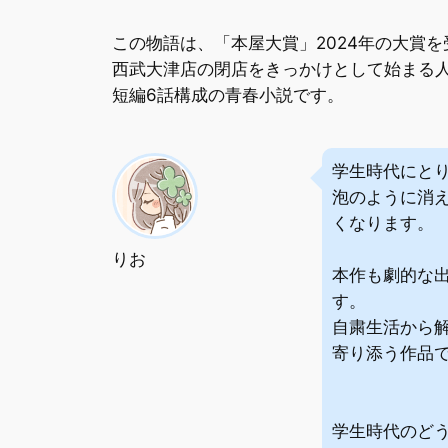
この物語は、「本屋大賞」2024年の大賞
西武大津店の閉店をきっかけとして始まる
短編6話構成の青春小説です。
学生時代にと
泡のように消
くなります。
りお
本作も劇的な
す。
自粛生活から
寄り添う作品
学生時代のど