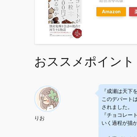
総合法令出版
Amazon
おススメポイント
『成瀬は天下
このデパート
されました。
『チョコレート
りお
いく過程が描