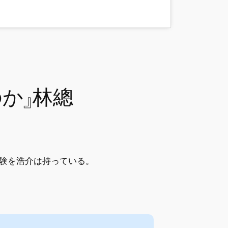
のか』林總
験を浩介は持っている。