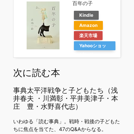
百年の子
Kindle
Amazon
楽天市場
Yahooショッ
ピング
次に読む本
事典太平洋戦争と子どもたち（浅
井春夫 ・川満彰・平井美津子・本
庄 豊・水野喜代志）
いわゆる「読む事典」。戦時・戦後の子どもた
ちに焦点を当てた、47のQ&Aからなる。