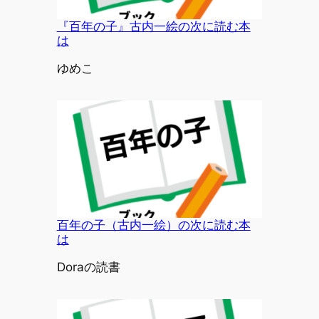
『百年の子』古内一絵の次に読む本
は
投稿者
ゆめこ
百年の子（古内一絵）の次に読む本
は
投稿者
Doraの読書