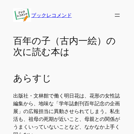
内
容
ブックレコメンド
を
ス
キ
百年の子（古内一絵）の
ッ
次に読む本は
プ
あらすじ
出版社・文林館で働く明日花は、花形の女性誌
編集から、地味な「学年誌創刊百年記念の企画
展」の広報担当に異動させられてしまう。私生
活も、祖母の死期が近いこと、母親との関係が
うまくいっていないことなど、なかなか上手く