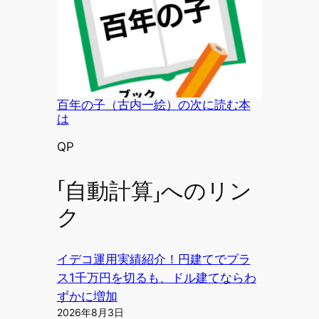
百年の子（古内一絵）の次に読む本
は
投稿者
QP
「自動計算」へのリン
ク
イデコ運用実績紹介！円建てでプラ
ス1千万円を切るも、ドル建てならわ
ずかに増加
2026年8月3日