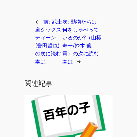
←
前:
武士
次:
動物たちは
道シックス
何をしゃべって
ティーン
いるのか?（山極
(誉田哲也)
寿一/鈴木 俊
の次に読む
貴）の次に読む
本は
本は
→
関連記事