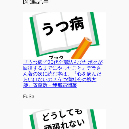
関連記事
『うつ病で20代全部詰んでたボクが
回復するまでにやったこと』デラさ
ん著の次に読む本は、『心を病んだ
らいけないの？うつ病社会の処方
箋』斉藤環・我那覇潤著
投稿者
FuSa