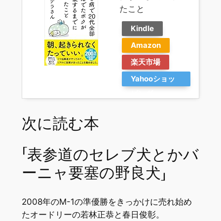
たこと
Kindle
Amazon
楽天市場
Yahooショッ
ピング
次に読む本
「表参道のセレブ犬とかバ
ーニャ要塞の野良犬」
2008年のM-1の準優勝をきっかけに売れ始め
たオードリーの若林正恭と春日俊彰。