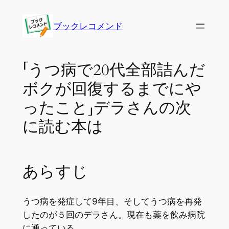
内
容
ブックレコメンド
を
ス
キ
「うつ病で20代全部詰んだ
ッ
ボクが回復するまでにや
プ
ったこと」デラさんの次
に読む本は
あらすじ
うつ病を発症して9年目、そしてうつ病を再発
したのが５回のデラさん。現在も薬を飲み病院
に通っている。