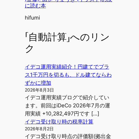
に読む本
投稿者
hifumi
「自動計算」へのリン
ク
イデコ運用実績紹介！円建てでプラ
ス1千万円を切るも、ドル建てならわ
ずかに増加
2026年8月3日
イデコ運用実績ブログで紹介してい
ます。前回はiDeCo 2026年7月の運
用実績 +10,282,497円です […]
イデコ受け取り時の税率計算
2026年8月2日
イデコ受け取り時点の評価額(拠出金