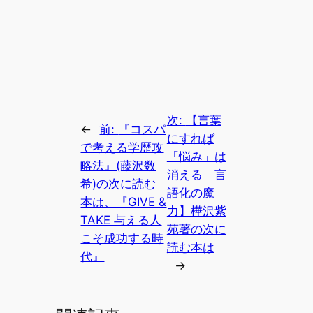
次:
【言葉
←
前:
『コスパ
にすれば
で考える学歴攻
「悩み」は
略法』(藤沢数
消える 言
希)の次に読む
語化の魔
本は、『GIVE &
力】樺沢紫
TAKE 与える人
苑著の次に
こそ成功する時
読む本は
代』
→