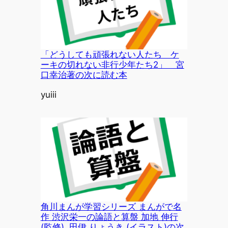
「どうしても頑張れない人たち ケ
ーキの切れない非行少年たち2」 宮
口幸治著の次に読む本
投稿者
yuiii
角川まんが学習シリーズ まんがで名
作 渋沢栄一の論語と算盤 加地 伸行
(監修), 田伊 りょうき (イラスト)の次