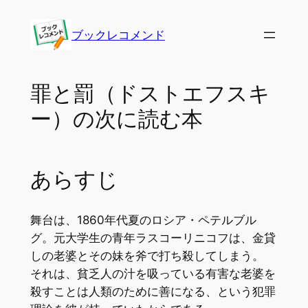
内
容
ブックレコメンド
を
ス
キ
罪と罰（ドストエフスキ
ッ
ー）の次に読む本
プ
あらすじ
舞台は、1860年代夏のロシア・ペテルブル
グ。元大学生の青年ラスコーリニコフは、金貸
しの老婆とその妹を斧で打ち殺してしまう。
それは、貧乏人の汁を吸っている有害な老婆を
殺すことは人類のために善になる、という犯罪