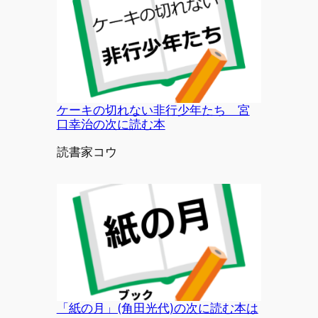
ケーキの切れない非行少年たち 宮
口幸治の次に読む本
投稿者
読書家コウ
「紙の月」(角田光代)の次に読む本は