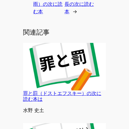
雨）の次に読
長の次に読む
む本
本
→
関連記事
罪と罰（ドストエフスキー）の次に
読む本は
投稿者
水野 史土