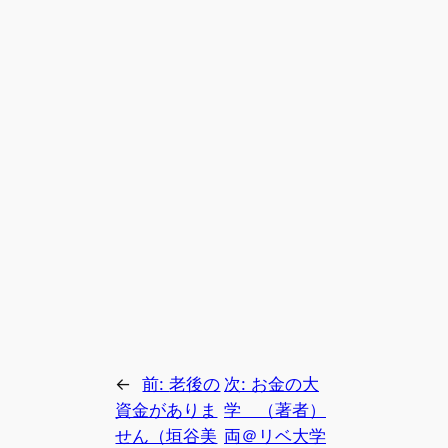
←
前:
老後の
次:
お金の大
資金がありま
学 （著者）
せん（垣谷美
両＠リベ大学