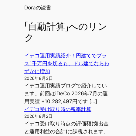
投稿者
Doraの読書
「自動計算」へのリン
ク
イデコ運用実績紹介！円建てでプラ
ス1千万円を切るも、ドル建てならわ
ずかに増加
2026年8月3日
イデコ運用実績ブログで紹介してい
ます。前回はiDeCo 2026年7月の運
用実績 +10,282,497円です […]
イデコ受け取り時の税率計算
2026年8月2日
イデコ受け取り時点の評価額(拠出金
と運用利益の合計)に課税されます。