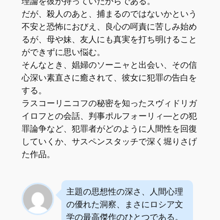
理論を彼が持っていたからである。
だが、殺人のあと、捕まるのではないかという
不安と恐怖におびえ、良心の呵責に苦しみ始め
るが、母や妹、友人にも真実を打ち明けること
ができずに思い悩む。
そんなとき、娼婦のソーニャと出会い、その信
心深い素直さに癒されて、彼女に犯罪の告白を
する。
ラスコーリニコフの秘密を知ったスヴィドリガ
イロフとの会話、判事ポルフォーリィ―との犯
罪論争など、犯罪者がどのように人間性を回復
していくか、サスペンスタッチで深く堀りさげ
た作品。
主題の思想性の深さ、人間心理
の優れた洞察、まさにロシア文
学の最高傑作のひとつである。