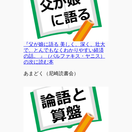
『父が娘に語る 美しく、深く、壮大
で、とんでもなくわかりやすい経済
の話。 』（バルファキス・ヤニス）
の次に読む本
投稿者
あまどく（尼崎読書会）