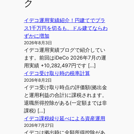
ク
イデコ運用実績紹介！円建てでプラ
ス1千万円を切るも、ドル建てならわ
ずかに増加
2026年8月3日
イデコ運用実績ブログで紹介してい
ます。前回はiDeCo 2026年7月の運
用実績 +10,282,497円です […]
イデコ受け取り時の税率計算
2026年8月2日
イデコ受け取り時点の評価額(拠出金
と運用利益の合計)に課税されます。
退職所得控除がある(一定額までは非
課税) […]
イデコ課税繰り延べによる資産運用
2026年7月27日
イデコは拠出時に全額所得控除があ