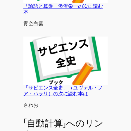
「論語と算盤」渋沢栄一の次に読む
本
投稿者
青空白雲
「サピエンス全史」（ユヴァル・ノ
ア・ハラリ）の次に読む本は
投稿者
さわお
「自動計算」へのリン