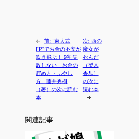
←
前:
“東大式
次:
西の
FP”でお金の不安が
魔女が
吹き飛ぶ！ 9割失
死んだ
敗しない「お金の
（梨木
貯め方・ふやし
香歩）
方」藤井秀樹
の次に
（著）の次に読む
読む本
本
→
関連記事