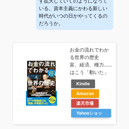
す拡大していくのようになって
いる。資本主義にかわる新しい
時代がいつの日かやってくるの
だろうか。
お金の流れでわか
る世界の歴史
富、経済、権力……
はこう「動いた」
Kindle
Amazon
楽天市場
Yahooショッ
ピング