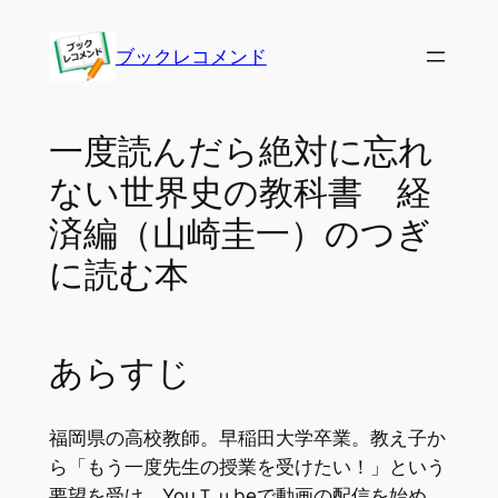
内
容
ブックレコメンド
を
ス
キ
一度読んだら絶対に忘れ
ッ
ない世界史の教科書 経
プ
済編（山崎圭一）のつぎ
に読む本
あらすじ
福岡県の高校教師。早稲田大学卒業。教え子か
ら「もう一度先生の授業を受けたい！」という
要望を受け，YouＴｕbeで動画の配信を始め