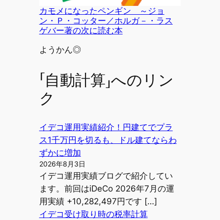
カモメになったペンギン ～ジョ
ン・Ｐ・コッター／ホルガ－・ラス
ゲバー著の次に読む本
投稿者
ようかん◎
「自動計算」へのリン
ク
イデコ運用実績紹介！円建てでプラ
ス1千万円を切るも、ドル建てならわ
ずかに増加
2026年8月3日
イデコ運用実績ブログで紹介してい
ます。前回はiDeCo 2026年7月の運
用実績 +10,282,497円です […]
イデコ受け取り時の税率計算