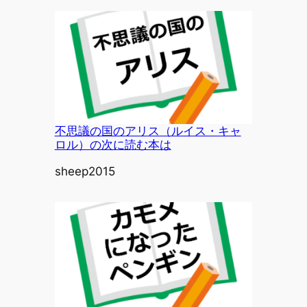
不思議の国のアリス（ルイス・キャ
ロル）の次に読む本は
投稿者
sheep2015