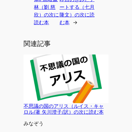
林（劉 慈
ートする（七月
欣）の次に
隆文）の次に読
読む本
む本
→
関連記事
不思議の国のアリス（ルイス・キャ
ロル/著 矢川澄子/訳）の次に読む本
投稿者
みなぞう