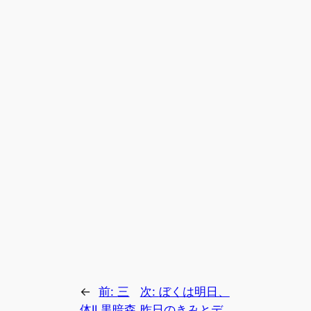
←
前:
三
次:
ぼくは明日、
体II 黒暗森
昨日のきみとデ