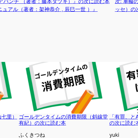
アパンチ （著者：藤本タツキ）』の次に読む本
次:
車輪
ュアル（著者：架神恭介 , 辰巳一世 ）』
ッセ）の
山七里）
ゴールデンタイムの消費期限（斜線堂
「有罪、と
有紀）の次に読む本
の次に読む
投稿者
ふくきつね
投稿者
yuki