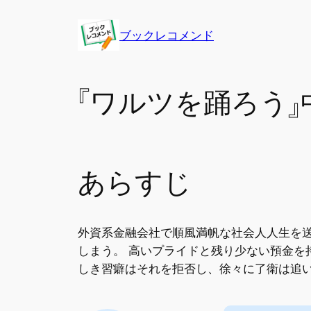
内
容
ブックレコメンド
を
ス
キ
『ワルツを踊ろう
ッ
プ
あらすじ
外資系金融会社で順風満帆な社会人人生を
しまう。 高いプライドと残り少ない預金
しき習癖はそれを拒否し、徐々に了衛は追