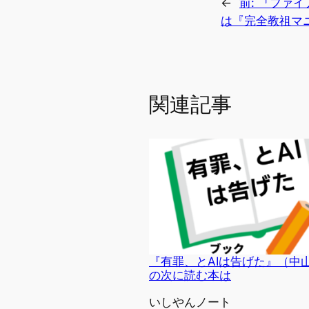
←
前:
『ファイ
は『完全教祖マニ
関連記事
『有罪、とAIは告げた』（中
の次に読む本は
投稿者
いしやんノート