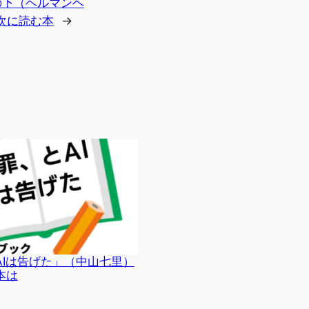
の下（ヘルマンヘ
次に読む本
→
AIは告げた」（中山七里）
本は