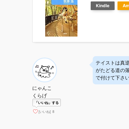
Kindle
Am
テイストは真
がたどる道の
で付けて下さ
にゃんこ
くらげ
「いいね」する
[いいね]
8