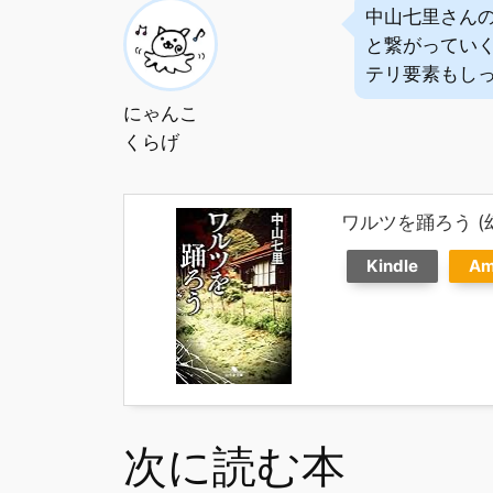
中山七里さん
と繋がってい
テリ要素もし
にゃんこ
くらげ
ワルツを踊ろう (
Kindle
Am
次に読む本