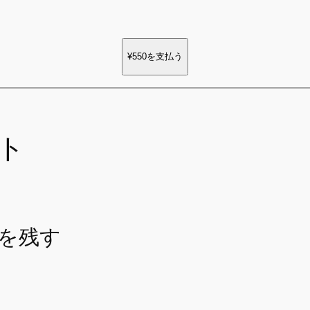
¥550
を支払う
ト
を残す