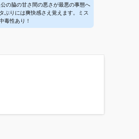
人公の脇の甘さ間の悪さが最悪の事態へ
タぶりには爽快感さえ覚えます。ミス
中毒性あり！