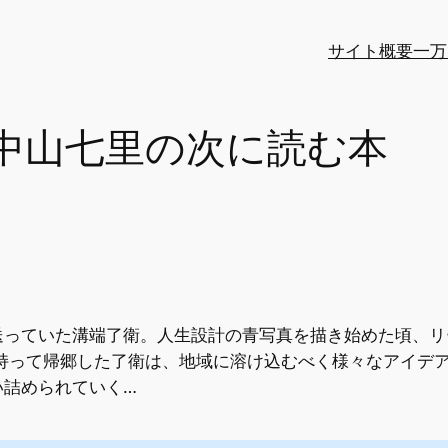
サイト概要
一万
』中山七里の次に読む本
送っていた溝端了衛。人生設計の青写真を描き始めた頃、リ
を持って帰郷した了衛は、地域に溶け込むべく様々なアイデ
い詰められていく…