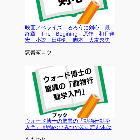
映画ノベライズ るろうに剣心 最
終章 The Begining 原作 和月伸
宏 小説 田中創 脚本 大友啓史
投稿者
読書家コウ
ウォード博士の驚異の「動物行動学
入門」 動物のひみつの次に読む本は
投稿者
もものじ