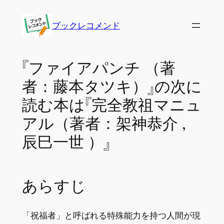
内
容
ブックレコメンド
を
ス
キ
『ファイアパンチ （著
ッ
者：藤本タツキ）』の次に
プ
読む本は『完全教祖マニュ
アル（著者：架神恭介 ,
辰巳一世 ）』
あらすじ
「祝福者」と呼ばれる特殊能力を持つ人間が現