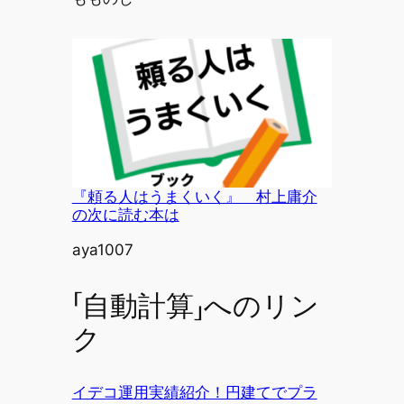
『頼る人はうまくいく』 村上庸介
の次に読む本は
投稿者
aya1007
「自動計算」へのリン
ク
イデコ運用実績紹介！円建てでプラ