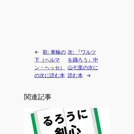
←
前:
車輪の
次:
『ワルツ
下（ヘルマ
を踊ろう』中
ン・ヘッセ）
山七里の次に
の次に読む本
読む本
→
関連記事