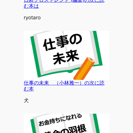
む本は
投稿者
ryotaro
仕事の未来 （小林雅一）の次に読
む本
投稿者
犬