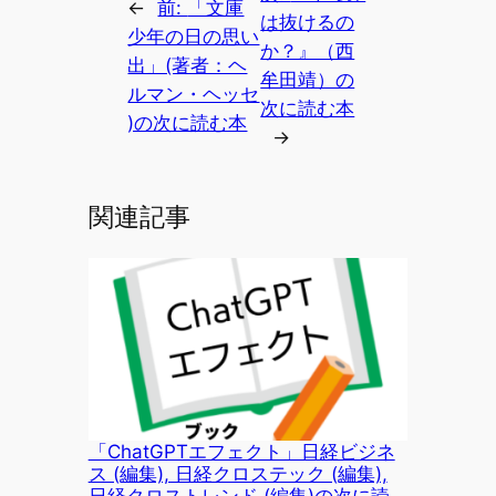
←
前:
「文庫
は抜けるの
少年の日の思い
か？』（西
出」(著者：ヘ
牟田靖）の
ルマン・ヘッセ
次に読む本
)の次に読む本
→
関連記事
「ChatGPTエフェクト」日経ビジネ
ス (編集), 日経クロステック (編集),
日経クロストレンド (編集)の次に読