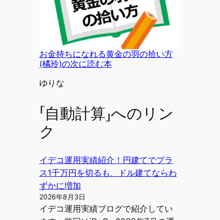
お金持ちになれる黄金の羽の拾い方
(橘玲)の次に読む本
投稿者
ゆりな
「自動計算」へのリン
ク
イデコ運用実績紹介！円建てでプラ
ス1千万円を切るも、ドル建てならわ
ずかに増加
2026年8月3日
イデコ運用実績ブログで紹介してい