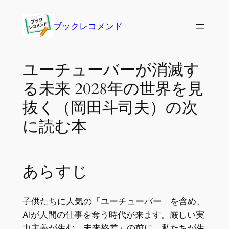
内
容
ブックレコメンド
を
ス
キ
ユーチューバーが消滅す
ッ
る未来 2028年の世界を見
プ
抜く（岡田斗司夫）の次
に読む本
あらすじ
子供たちに人気の「ユーチューバー」を含め、
AIが人間の仕事を奪う時代が来ます。厳しい実
力主義が生む「未来格差」の前に、私たちが生