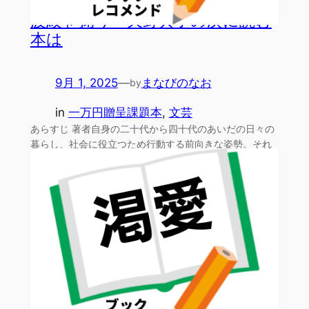
波紋を掬う・天野典子の次に読む
本は
9月 1, 2025
—
まなびのなお
by
in
一万円贈呈課題本
, 
文芸
あらすじ 著者自身の二十代から四十代のあいだの日々の
暮らし、社会に役立つため行動する前向きな姿勢。それ
らを機関…