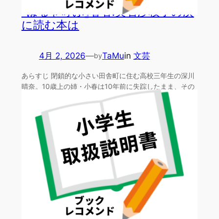
『はるを呼ぶ』著者:実石沙枝子の次
に読む本は
4月 2, 2026
—
TaMu
in
文芸
by
あらすじ 閉鎖的な小さい田舎町に住む高校三年生の深川
晴奈。10歳上の姉・小春は10年前に失踪したまま、その
行方…
『小学生取扱説明書』やまかなの次