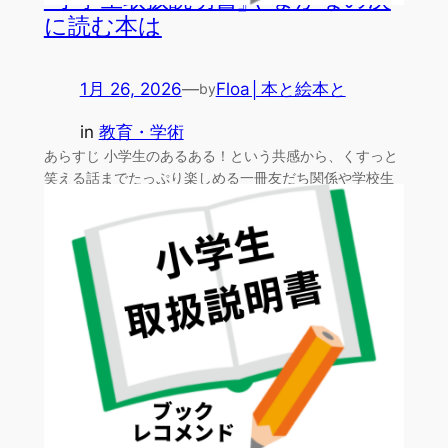
に読む本は
1月 26, 2026
—
Floa│本と絵本と
by
in
教育・学術
あらすじ 小学生のあるある！という共感から、くすっと
笑える話までたっぷり楽しめる一冊友だち関係や学校生
活などタ…