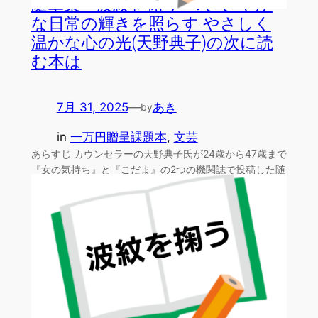
随筆集 波紋を掬う : ささやか
な日常の輝きを照らす やさしく
温かな心の光(天野典子)の次に読
む本は
7月 31, 2025
—
あき
by
in
一万円贈呈課題本
, 
文芸
あらすじ カウンセラーの天野典子氏が24歳から47歳まで
『女の気持ち』と『こだま』の2つの機関誌で投稿した随
筆…