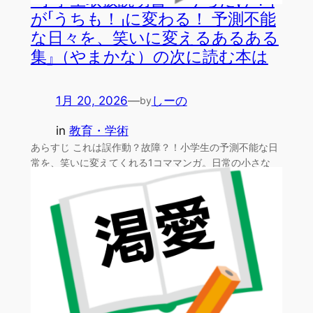
『小学生取扱説明書―「うちだけ？」
が「うちも！」に変わる！ 予測不能
な日々を、笑いに変えるあるある
集』（やまかな）の次に読む本は
1月 20, 2026
—
しーの
by
in
教育・学術
あらすじ これは誤作動？故障？！小学生の予測不能な日
常を、笑いに変えてくれる1コママンガ。日常の小さな
「あるあ…