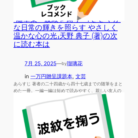
「随筆集 波紋を掬う : ささやか
な日常の輝きを照らす やさしく
温かな心の光」天野 典子 (著)の次
に読む本は
7月 25, 2025
—
瑠璃花
by
in
一万円贈呈課題本
, 
文芸
あらすじ 著者の二十四歳から四十七歳までの随筆をまと
めた一冊。一編一編は短めで読みやすく、親しい友人の
日記兼語…