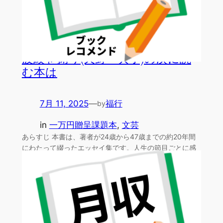
波紋を掬う(天野 典子)の次に読
む本は
7月 11, 2025
—
福行
by
in
一万円贈呈課題本
, 
文芸
あらすじ 本書は、著者が24歳から47歳までの約20年間
にわたって綴ったエッセイ集です。人生の節目ごとに感
じた…