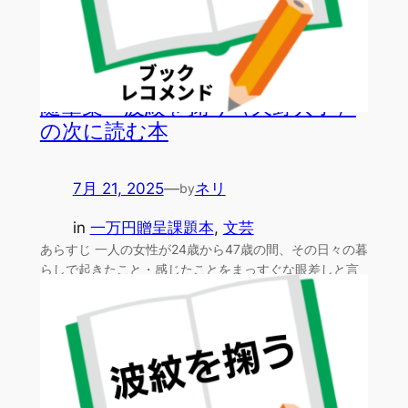
随筆集・波紋を掬う（天野典子）
の次に読む本
7月 21, 2025
—
ネリ
by
in
一万円贈呈課題本
, 
文芸
あらすじ 一人の女性が24歳から47歳の間、その日々の暮
らしで起きたこと・感じたことをまっすぐな眼差しと言
葉で…