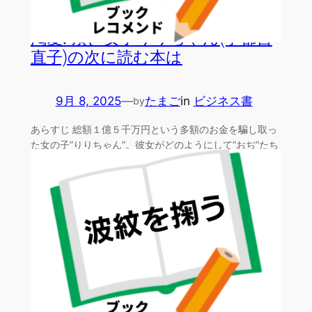
渇愛: 頂き女子りりちゃん(宇都宮
直子)の次に読む本は
9月 8, 2025
—
たまご
in
ビジネス書
by
あらすじ 総額１億５千万円という多額のお金を騙し取っ
た女の子”りりちゃん”。彼女がどのようにして”おぢ”たち
か…