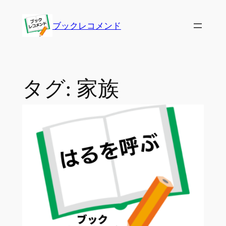
内
容
ブックレコメンド
を
ス
キ
ッ
タグ:
家族
プ