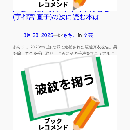
渇愛: 頂き女子りりちゃん著者
(宇都宮 直子)の次に読む本は
8月 28, 2025
—
もちこ
in
文芸
by
あらすじ 2023年に詐欺罪で逮捕された渡邊真衣被告。男
を騙して金を受け取り、さらにその手法をマニュアルに
して…