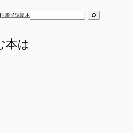
検
円贈呈課題本
索
む本は