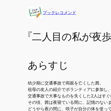
内
容
ブックレコメンド
を
ス
キ
『二人目の私が夜
ッ
プ
あらすじ
幼少期に交通事故で両親を亡くした茜。
祖母の友人の紹介でボランティアに参加し
交通事故で大事なものを失くした2人はすぐ
その頃、茜は夜寝ている間に、記憶のない
どうやら夜の間に、咲子が自分の体を使っ