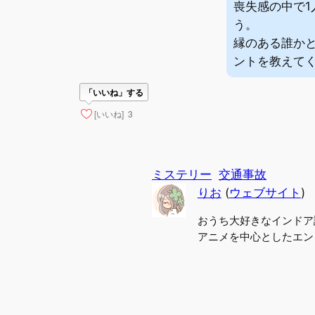
喪失感の中で
う。
縁のある誰か
ントを教えて
「いいね」する
[いいね]
3
ミステリー
交通事故
りお
(
ウェブサイト
)
おうち大好きなインドア
アニメを中心としたエン