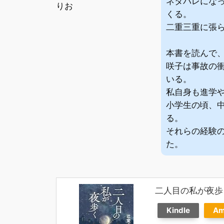
ネタバレにな
りお
くる。
二重三重に張
本書を読んで
咲子は事故の
いる。
私自身も進学
小学生の頃、
る。
それらの経験
た。
二人目の私が夜歩
Kindle
Am