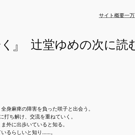
サイト概要
一万
歩く』 辻堂ゆめの次に読
、全身麻痺の障害を負った咲子と出会う。
に打ち解け、交流を重ねていく。
まま外に出歩いていると知る。
ているらしいと知り……。