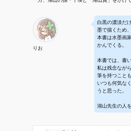
一方、湖山の孫・千瑛と「湖山賞」をかけ
白黒の濃淡だ
墨で描くため
本書は水墨画
かんでくる。
りお
本書では、書
私は残念なが
筆を持つこと
いつも何気な
うと思った。
湖山先生の人