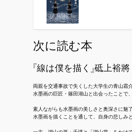
次に読む本
『線は僕を描く』砥上裕將
両親を交通事故で失くした大学生の青山霜
水墨画の巨匠・篠田湖山と出会ったことで
素人ながらも水墨画の美しさと奥深さに魅
水墨画を描くことを通して、自身の悲しみ