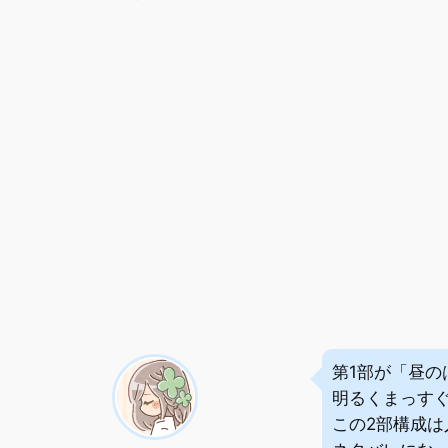
第1部が「昼の
明るくまっす
この2部構成