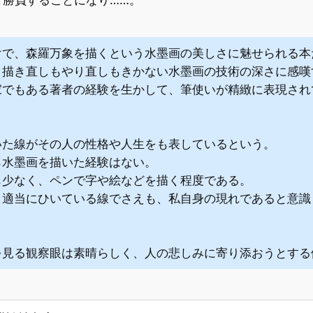
て勝負することになり……。
けで、森羅万象を描くという水墨画の美しさに魅せられる本
、描き直しもやり直しもきかない水墨画の技術の深さに感嘆
家でもある著者の経験を生かして、筆使いが精緻に表現され
いた線がその人の性格や人生をも表しているという。
ら水墨画を描いた経験はない。
も少なく、ペンで字や絵などを描く程度である。
く適当にひいている線でさえも、私自身の現れであると意識
を見る観察眼は素晴らしく、人の悲しみに寄り添おうとする