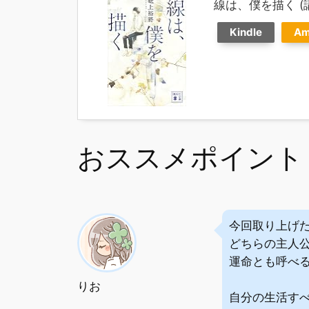
線は、僕を描く (
Kindle
Am
おススメポイント
今回取り上げ
どちらの主人
運命とも呼べ
りお
自分の生活す