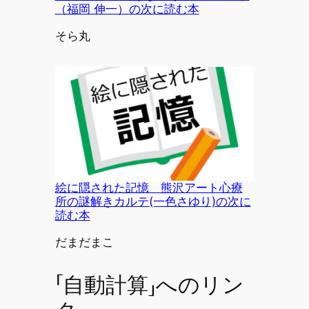
（福岡 伸一）の次に読む本
投稿者
そら丸
絵に隠された記憶 熊沢アート心療
所の謎解きカルテ(一色さゆり)の次に
読む本
投稿者
だまだまこ
「自動計算」へのリン