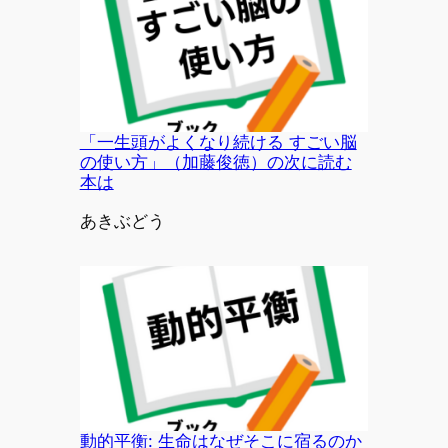
「一生頭がよくなり続ける すごい脳
の使い方」（加藤俊徳）の次に読む
本は
投稿者
あきぶどう
動的平衡: 生命はなぜそこに宿るのか