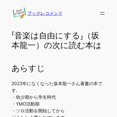
内
容
ブックレコメンド
を
ス
キ
「音楽は自由にする」（坂
ッ
本龍一）の次に読む本は
プ
あらすじ
2023年になくなった坂本龍一さん著書の本で
す。
・幼少期から学生時代
・YMO活動期
・ソロ活動を開始してから