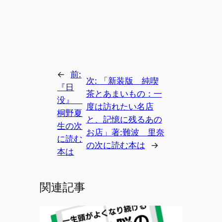
←
前:
次:
「新装版 純喫
『日
茶とあまいもの：一
没』
度は訪れたい名店
桐野夏
と、記憶に残るあの
生の次
お店」著:難波 里奈
に読む
の次に読む本は
→
本は
関連記事