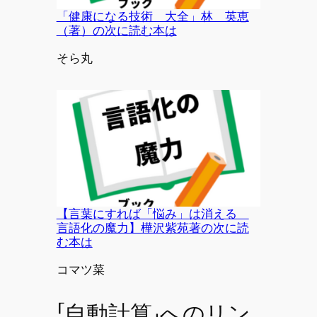
「健康になる技術 大全」林 英恵
（著）の次に読む本は
投稿者
そら丸
【言葉にすれば「悩み」は消える
言語化の魔力】樺沢紫苑著の次に読
む本は
投稿者
コマツ菜
「自動計算」へのリン