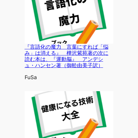
『言語化の魔力 言葉にすれば「悩
み」は消える』 樺沢紫苑著の次に
読む本は、『運動脳』 アンデシ
ュ・ハンセン著（御舩由美子訳）
投稿者
FuSa