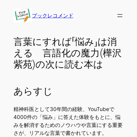
内
容
ブックレコメンド
を
ス
キ
言葉にすれば「悩み」は消
ッ
える 言語化の魔力(樺沢
プ
紫苑)の次に読む本は
あらすじ
精神科医として30年間の経験、YouTubeで
4000件の「悩み」に答えた体験をもとに、悩
みを解消するためのノウハウや言葉にする重要
さが、リアルな言葉で書かれています。