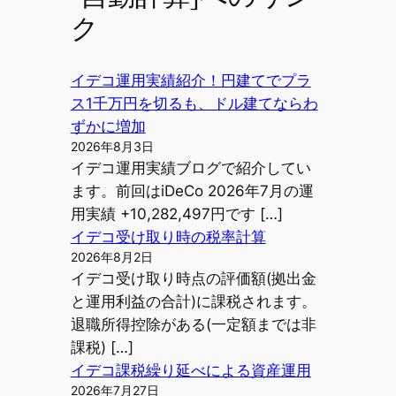
ク
イデコ運用実績紹介！円建てでプラ
ス1千万円を切るも、ドル建てならわ
ずかに増加
2026年8月3日
イデコ運用実績ブログで紹介してい
ます。前回はiDeCo 2026年7月の運
用実績 +10,282,497円です […]
イデコ受け取り時の税率計算
2026年8月2日
イデコ受け取り時点の評価額(拠出金
と運用利益の合計)に課税されます。
退職所得控除がある(一定額までは非
課税) […]
イデコ課税繰り延べによる資産運用
2026年7月27日