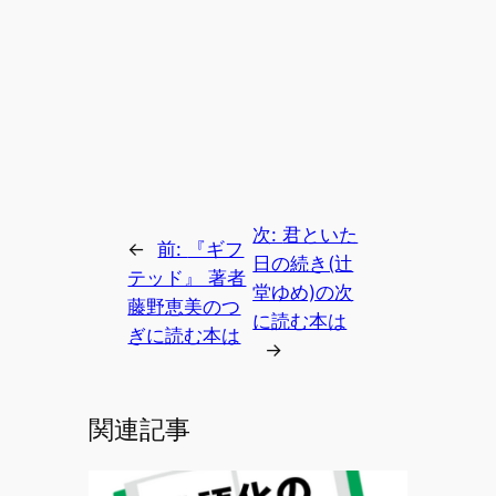
次:
君といた
←
前:
『ギフ
日の続き(辻
テッド』 著者
堂ゆめ)の次
藤野恵美のつ
に読む本は
ぎに読む本は
→
関連記事