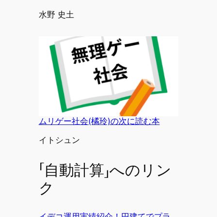
投稿者
水野 史土
ムリゲー社会(橘玲)の次に読む本
投稿者
イトシュン
「自動計算」へのリン
ク
イデコ運用実績紹介！円建てでプラ