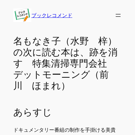
内
容
ブックレコメンド
を
ス
キ
名もなき子（水野 梓）
ッ
の次に読む本は、跡を消
プ
す 特集清掃専門会社
デットモーニング（前
川 ほまれ）
あらすじ
ドキュメンタリー番組の制作を手掛ける美貴