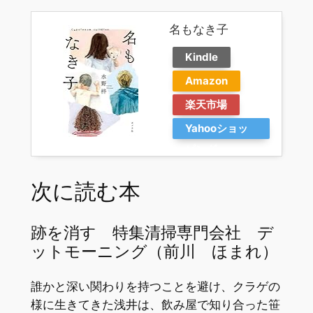
名もなき子
Kindle
Amazon
楽天市場
Yahooショッ
ピング
次に読む本
跡を消す 特集清掃専門会社 デ
ットモーニング（前川 ほまれ）
誰かと深い関わりを持つことを避け、クラゲの
様に生きてきた浅井は、飲み屋で知り合った笹