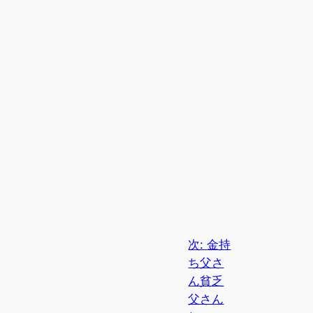
次:
金持
ち父さ
ん貧乏
父さん