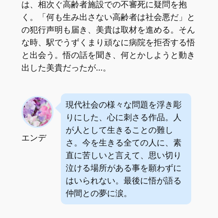
は、相次ぐ高齢者施設での不審死に疑問を抱
く。「何も生み出さない高齢者は社会悪だ」と
の犯行声明も届き、美貴は取材を進める。そん
な時、駅でうずくまり頑なに病院を拒否する悟
と出会う。悟の話を聞き、何とかしようと動き
出した美貴だったが…。
現代社会の様々な問題を浮き彫
りにした、心に刺さる作品。人
が人として生きることの難し
エンデ
さ。今を生きる全ての人に、素
直に苦しいと言えて、思い切り
泣ける場所がある事を願わずに
はいられない。最後に悟が語る
仲間との夢に涙。