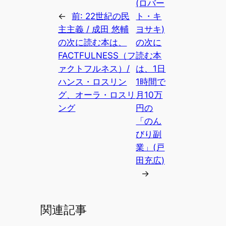
(ロバー
←
前:
22世紀の民
ト・キ
主主義 / 成田 悠輔
ヨサキ)
の次に読む本は、
の次に
FACTFULNESS（フ
読む本
ァクトフルネス）/
は、1日
ハンス・ロスリン
1時間で
グ、オーラ・ロスリ
月10万
ング
円の
「のん
びり副
業」(戸
田充広)
→
関連記事