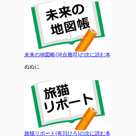
未来の地図帳(河合雅司)の次に読む本
投稿者
ぬぬに
旅猫リポート(有川ひろ)の次に読む本