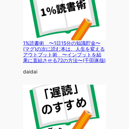
1%読書術 〜1日15分の知識貯金〜
(マグ)の次に読む本は、人生を変える
アウトプット術 〜インプットを結
果に直結させる72の方法〜(千田琢哉)
投稿者
daidai