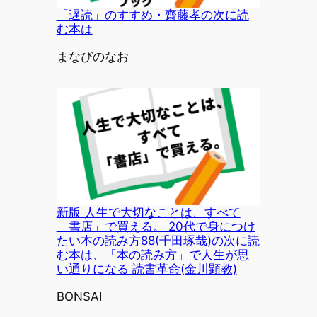
「遅読」のすすめ・齋藤孝の次に読
む本は
投稿者
まなびのなお
新版 人生で大切なことは、すべて
「書店」で買える。 20代で身につけ
たい本の読み方88(千田琢哉)の次に読
む本は、「本の読み方」で人生が思
い通りになる 読書革命(金川顕教)
投稿者
BONSAI