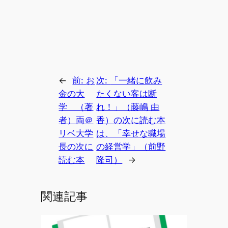
←
前:
お
次:
「一緒に飲み
金の大
たくない客は断
学 （著
れ！」（藤嶋 由
者）両＠
香）の次に読む本
リベ大学
は、「幸せな職場
長の次に
の経営学」（前野
読む本
隆司）
→
関連記事