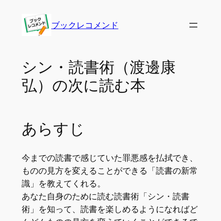
内
容
ブックレコメンド
を
ス
キ
シン・読書術（渡邊康
ッ
弘）の次に読む本
プ
あらすじ
今までの読書で感じていた罪悪感を払拭でき、
ものの見方を変えることができる「読書の新常
識」を教えてくれる。
あなた自身のために読む読書術「シン・読書
術」を知って、読書を楽しめるようになればど