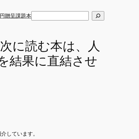
検
円贈呈課題本
索
)の次に読む本は、人
を結果に直結させ
を紹介しています。