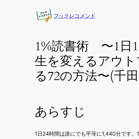
内
容
ブックレコメンド
を
ス
キ
1%読書術 〜1日
ッ
プ
生を変えるアウト
る72の方法〜(千田
あらすじ
1日24時間は誰にでも平等に1,440分です