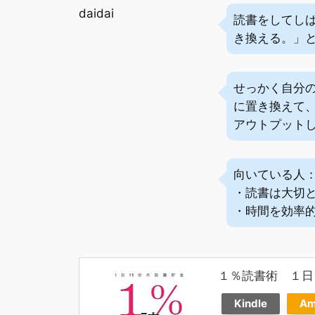
daidai
読書をしてしば
き換える。」と
せっかく自分
に置き換えて
アウトプット
向いている人
・読書は大切
・時間を効率
１％読書術 １日
Kindle
Am