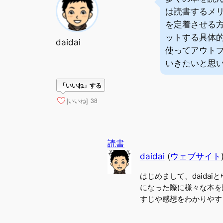
は読書するメ
を定着させる
ットする具体的
daidai
使ってアウト
いきたいと思
「いいね」する
[いいね]
38
読書
daidai
(
ウェブサイト
はじめまして、daida
になった際に様々な本を
すじや感想をわかりやすく伝えた