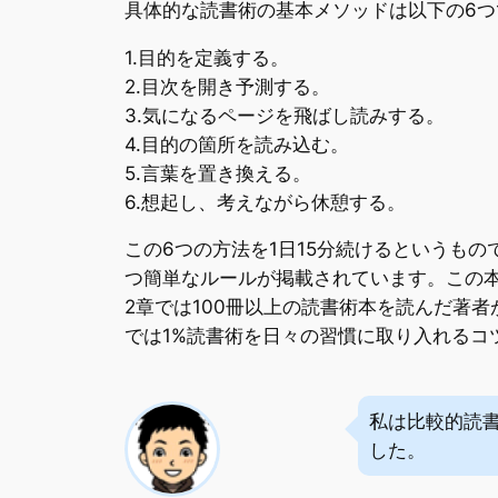
具体的な読書術の基本メソッドは以下の6つ
1.目的を定義する。
2.目次を開き予測する。
3.気になるページを飛ばし読みする。
4.目的の箇所を読み込む。
5.言葉を置き換える。
6.想起し、考えながら休憩する。
この6つの方法を1日15分続けるというも
つ簡単なルールが掲載されています。この本
2章では100冊以上の読書術本を読んだ著
では1%読書術を日々の習慣に取り入れるコ
私は比較的読
した。