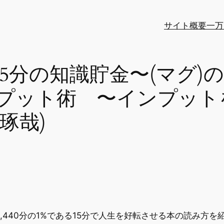
サイト概要
一万
15分の知識貯金〜(マグ
プット術 〜インプット
琢哉)
。1,440分の1%である15分で人生を好転させる本の読み方