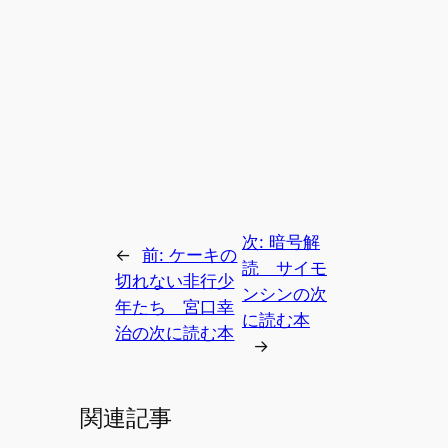
次:
暗号解
←
前:
ケーキの
読 サイモ
切れない非行少
ンシンの次
年たち 宮口幸
に読む本
治の次に読む本
→
関連記事