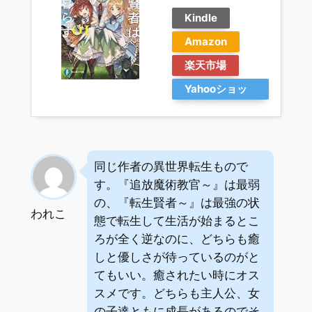
Kindle
Amazon
楽天市場
Yahooショッ
ピング
同じ作者の異世界転生もので
す。『追放魔術教官～』は最弱
の、『転生賢者～』は最強の状
われこ
態で転生して生活が始まるとこ
ろが全く逆なのに、どちらも癒
しと優しさが待っているのがと
てもいい。癒されたい時にオス
スメです。どちらも主人公、女
の子達ともに成長があるのでそ