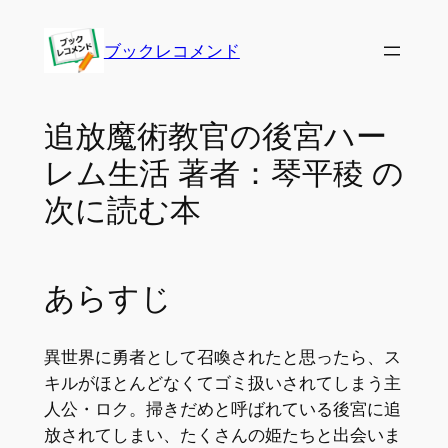
内
容
ブックレコメンド
を
ス
キ
追放魔術教官の後宮ハー
ッ
レム生活 著者：琴平稜 の
プ
次に読む本
あらすじ
異世界に勇者として召喚されたと思ったら、ス
キルがほとんどなくてゴミ扱いされてしまう主
人公・ロク。掃きだめと呼ばれている後宮に追
放されてしまい、たくさんの姫たちと出会いま