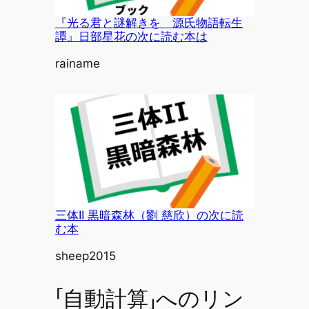
『光る君と謎解きを 源氏物語転生
譚』日部星花の次に読む本は
投稿者
rainame
三体II 黒暗森林（劉 慈欣）の次に読
む本
投稿者
sheep2015
「自動計算」へのリン