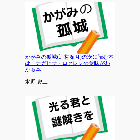
かがみの孤城(辻村深月)の次に読む本
は、ナガヒサ・ロクレンの意味がわ
かる本
投稿者
水野 史土