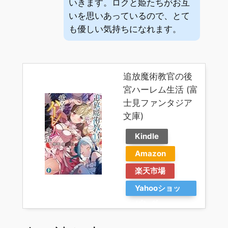
いきます。ロクと姫たちがお互
いを思いあっているので、とて
も優しい気持ちになれます。
追放魔術教官の後
宮ハーレム生活 (富
士見ファンタジア
文庫)
Kindle
Amazon
楽天市場
Yahooショッ
ピング