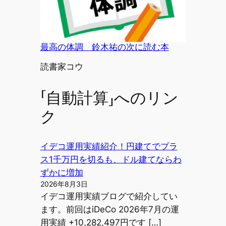
最高の体調 鈴木祐の次に読む本
投稿者
読書家コウ
「自動計算」へのリン
ク
イデコ運用実績紹介！円建てでプラ
ス1千万円を切るも、ドル建てならわ
ずかに増加
2026年8月3日
イデコ運用実績ブログで紹介してい
ます。前回はiDeCo 2026年7月の運
用実績 +10,282,497円です […]