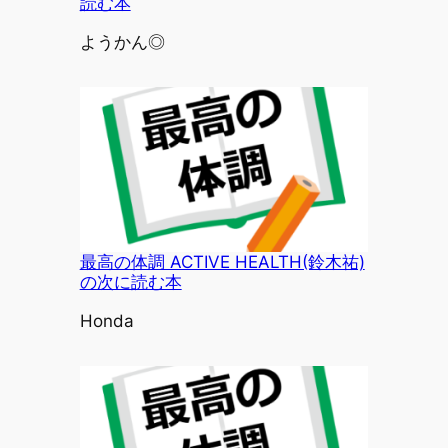
読む本
投稿者
ようかん◎
最高の体調 ACTIVE HEALTH(鈴木祐)
の次に読む本
投稿者
Honda