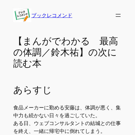
内
容
ブックレコメンド
を
ス
キ
【まんがでわかる 最高
ッ
の体調／鈴木祐】の次に
プ
読む本
あらすじ
食品メーカーに勤める安藤は、体調が悪く、集
中力も続かない日々を過ごしていた。
ある日、ウェブコンサルタントの結城との仕事
を終え、一緒に帰宅中に倒れてしまう。