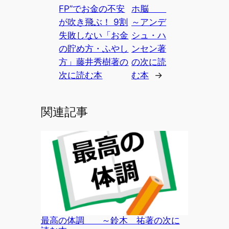
FP”でお金の不安
ホ脳
が吹き飛ぶ！ 9割
～アンデ
失敗しない「お金
シュ・ハ
の貯め方・ふやし
ンセン著
方」藤井秀樹著の
の次に読
次に読む本
む本
→
関連記事
最高の体調 ～鈴木 祐著の次に