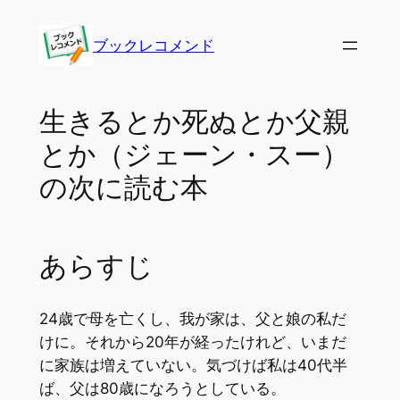
内
容
ブックレコメンド
を
ス
キ
生きるとか死ぬとか父親
ッ
とか（ジェーン・スー）
プ
の次に読む本
あらすじ
24歳で母を亡くし、我が家は、父と娘の私だ
けに。それから20年が経ったけれど、いまだ
に家族は増えていない。気づけば私は40代半
ば、父は80歳になろうとしている。