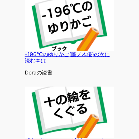
-196℃のゆりかご(藤ノ木優)の次に
読む本は
投稿者
Doraの読書