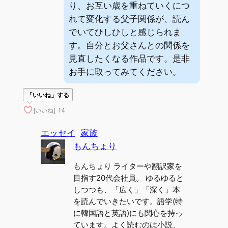
り、お互い歳を重ねていくにつ
れて変化する父子関係が、読ん
でいてひしひしと感じられま
す。自分とお父さんとの関係を
見直したくなる作品です。是非
お手に取ってみてください。
「いいね」する
[いいね]
14
エッセイ
家族
もんちょり
もんちょり ライターや翻訳家を
目指す20代会社員。 ゆるゆると
しつつも、「広く」「深く」本
を読んでいきたいです。語学(特
に韓国語と英語)にも関心を持っ
ています。よく読むのは小説、