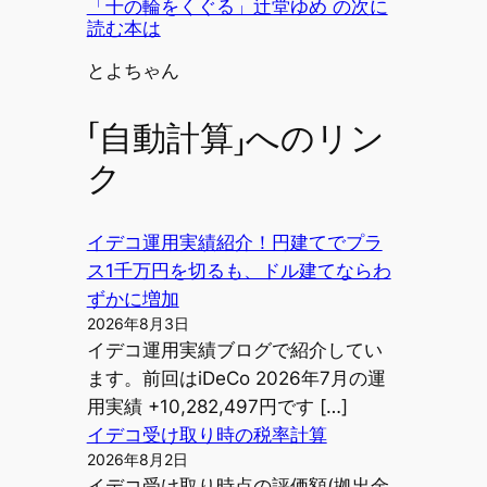
「十の輪をくぐる」辻堂ゆめ の次に
読む本は
投稿者
とよちゃん
「自動計算」へのリン
ク
イデコ運用実績紹介！円建てでプラ
ス1千万円を切るも、ドル建てならわ
ずかに増加
2026年8月3日
イデコ運用実績ブログで紹介してい
ます。前回はiDeCo 2026年7月の運
用実績 +10,282,497円です […]
イデコ受け取り時の税率計算
2026年8月2日
イデコ受け取り時点の評価額(拠出金