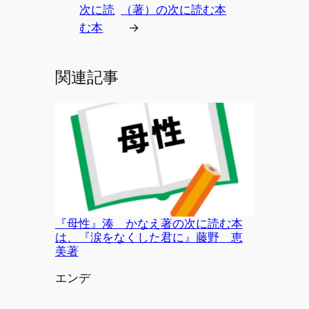
次に読
（著）の次に読む本
む本
→
関連記事
『母性』湊 かなえ著の次に読む本
は、『涙をなくした君に』藤野 恵
美著
投稿者
エンデ