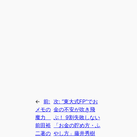
←
前:
次:
“東大式FP”でお
メモの
金の不安が吹き飛
魔力
ぶ！ 9割失敗しない
前田裕
「お金の貯め方・ふ
二著の
やし方」藤井秀樹