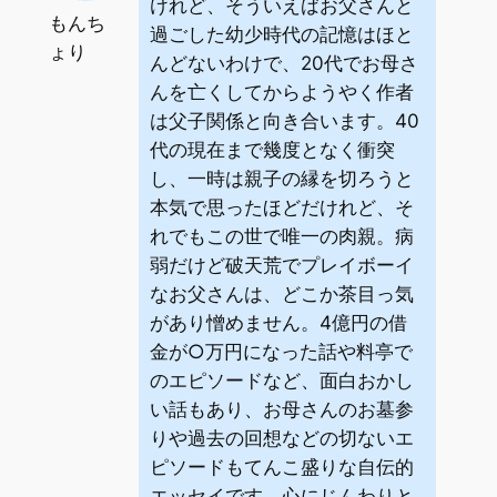
けれど、そういえばお父さんと
もんち
過ごした幼少時代の記憶はほと
ょり
んどないわけで、20代でお母さ
んを亡くしてからようやく作者
は父子関係と向き合います。40
代の現在まで幾度となく衝突
し、一時は親子の縁を切ろうと
本気で思ったほどだけれど、そ
れでもこの世で唯一の肉親。病
弱だけど破天荒でプレイボーイ
なお父さんは、どこか茶目っ気
があり憎めません。4億円の借
金が○万円になった話や料亭で
のエピソードなど、面白おかし
い話もあり、お母さんのお墓参
りや過去の回想などの切ないエ
ピソードもてんこ盛りな自伝的
エッセイです。心にじんわりと