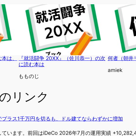
む本は、
『就活闘争 20XX』（佐川恭一）の次
何者（朝井
に読む本は
投稿者
amiek
投稿者
もものじ
へのリンク
でプラス1千万円を切るも、ドル建てならわずかに増加
す。前回はiDeCo 2026年7月の運用実績 +10,282,4