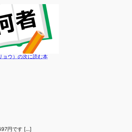
リョウ）の次に読む本
97円です […]