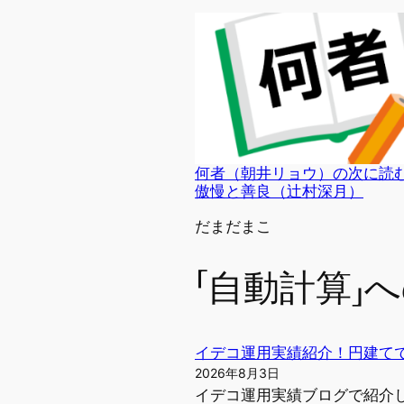
何者（朝井リョウ）の次に読
傲慢と善良（辻村深月）
投稿者
だまだまこ
「自動計算」
イデコ運用実績紹介！円建て
2026年8月3日
イデコ運用実績ブログで紹介していま