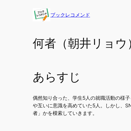
内
容
ブックレコメンド
を
ス
キ
何者（朝井リョウ
ッ
プ
あらすじ
偶然知り合った、学生5人の就職活動の様
や互いに意識を高めていた5人。しかし、S
者」かを模索していきます。