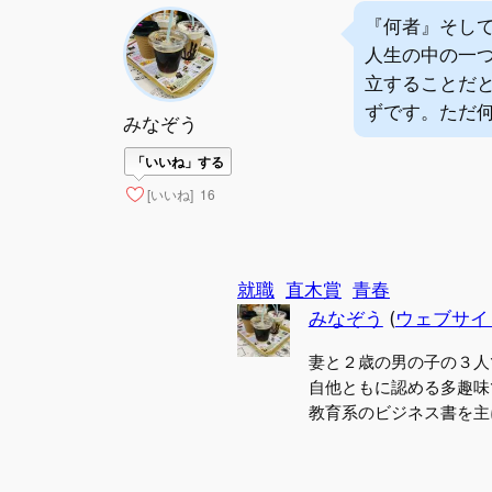
『何者』そして
人生の中の一
立することだ
ずです。ただ
みなぞう
「いいね」する
[いいね]
16
就職
直木賞
青春
みなぞう
(
ウェブサイ
妻と２歳の男の子の３人
自他ともに認める多趣味
教育系のビジネス書を主