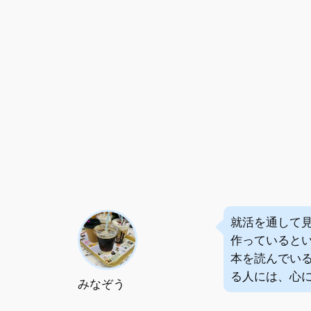
就活を通して
作っていると
本を読んでい
る人には、心
みなぞう