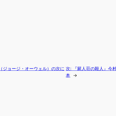
（ジョージ・オーウェル）の次に
次:
『屍人荘の殺人』今
本
→