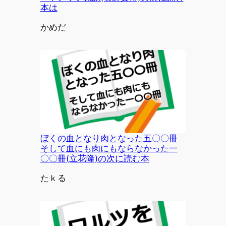
本は
投稿者
かめだ
ぼくの血となり肉となった五〇〇冊
そして血にも肉にもならなかった一
〇〇冊(立花隆)の次に読む本
投稿者
たｋる