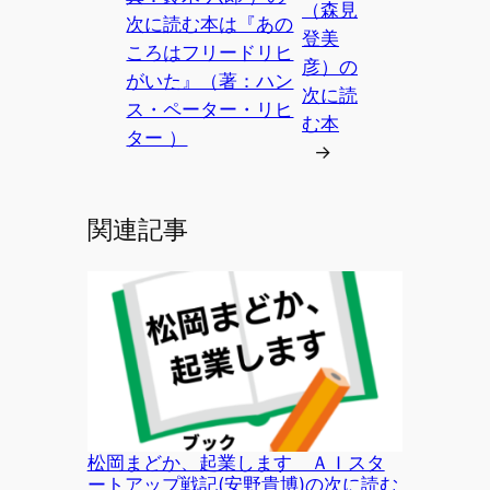
（森見
次に読む本は『あの
登美
ころはフリードリヒ
彦）の
がいた』（著：ハン
次に読
ス・ペーター・リヒ
む本
ター ）
→
関連記事
松岡まどか、起業します ＡＩスタ
ートアップ戦記(安野貴博)の次に読む