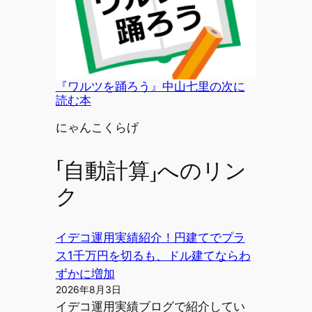
『ワルツを踊ろう』中山七里の次に
読む本
投稿者
にゃんこくらげ
「自動計算」へのリン
ク
イデコ運用実績紹介！円建てでプラ
ス1千万円を切るも、ドル建てならわ
ずかに増加
2026年8月3日
イデコ運用実績ブログで紹介してい