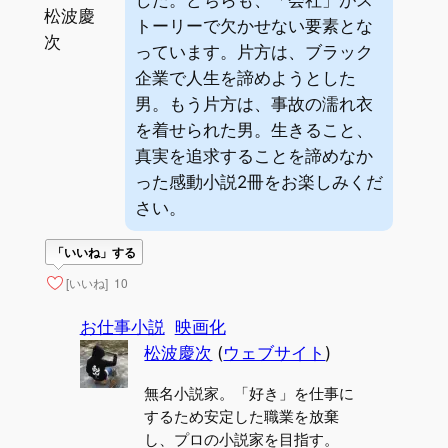
松波慶
トーリーで欠かせない要素とな
次
っています。片方は、ブラック
企業で人生を諦めようとした
男。もう片方は、事故の濡れ衣
を着せられた男。生きること、
真実を追求することを諦めなか
った感動小説2冊をお楽しみくだ
さい。
「いいね」する
[いいね]
10
お仕事小説
映画化
松波慶次
(
ウェブサイト
)
無名小説家。「好き」を仕事に
するため安定した職業を放棄
し、プロの小説家を目指す。