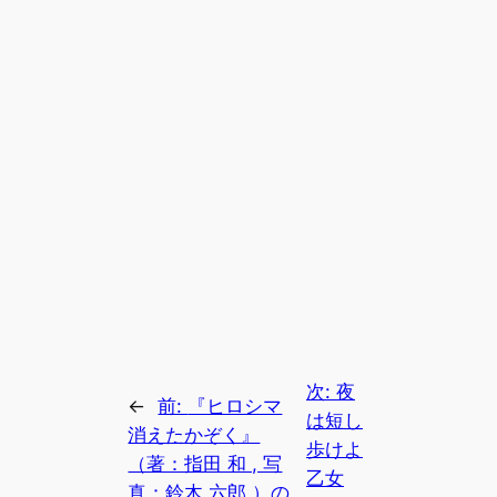
次:
夜
←
前:
『ヒロシマ
は短し
消えたかぞく』
歩けよ
（著：指田 和 , 写
乙女
真：鈴木 六郎 ）の