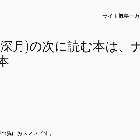
サイト概要
一万
村深月)の次に読む本は、
本
持つ親におススメです。