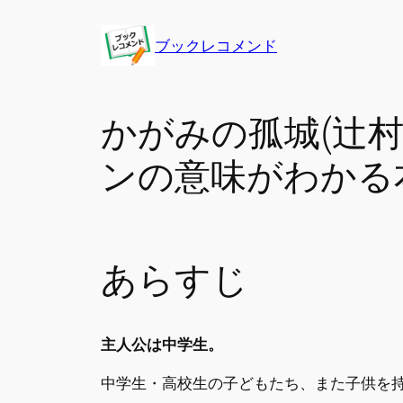
内
容
ブックレコメンド
を
ス
キ
かがみの孤城(辻
ッ
プ
ンの意味がわかる
あらすじ
主人公は中学生。
中学生・高校生の子どもたち、また子供を