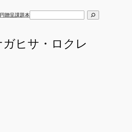
検
円贈呈課題本
索
ナガヒサ・ロクレ