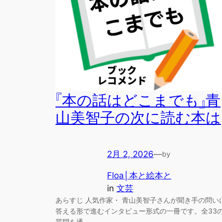
『本の話はどこまでも』青
山美智子の次に読む本は
2月 2, 2026
—
by
Floa│本と絵本と
in
文芸
あらすじ 人気作家・ 青山美智子さんが聞き手の問い
答える形で進むインタビュー形式の一冊です。全33
質問を通…