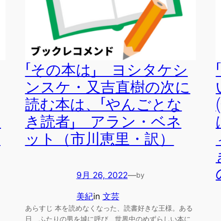
「その本は」 ヨシタケシ
ンスケ・又吉直樹の次に
読む本は、「やんごとな
ン
き読者」 アラン・ベネ
せ
ット（市川恵里・訳）
9月 26, 2022
—
by
美紀
in
文芸
あらすじ 本を読めなくなった、読書好きな王様。ある
日、ふたりの男を城に呼び、世界中のめずらしい本に