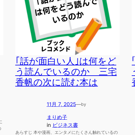
｢話が面白い人｣は何をど
う読んでいるのか 三宅
香帆の次に読む本は
11月 7, 2025
—
by
まりめ子
に
in
ビジネス書
の
あらすじ 本や漫画、エンタメにたくさん触れているの