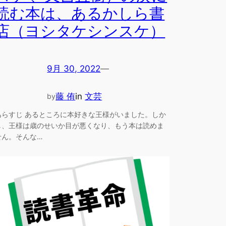
読む本は、あるかしら書
店（ヨシタケシンスケ）
9月 30, 2022
—
藤 侑
in
文芸
by
あらすじ あるところに本好きな王様がいました。しか
し、王様は歳のせいか目が悪くなり、もう本は読めま
せん。そんな…