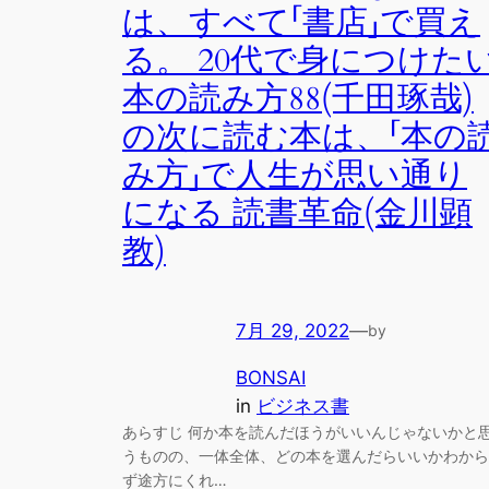
は、すべて「書店」で買え
る。 20代で身につけた
本の読み方88(千田琢哉)
の次に読む本は、「本の
み方」で人生が思い通り
になる 読書革命(金川顕
教)
7月 29, 2022
—
by
BONSAI
in
ビジネス書
あらすじ 何か本を読んだほうがいいんじゃないかと
うものの、一体全体、どの本を選んだらいいかわから
ず途方にくれ…