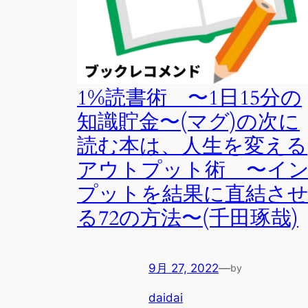
1%読書術 〜1日15分の
知識貯金〜(マグ)の次に
読む本は、人生を変える
アウトプット術 〜イ
プットを結果に直結さ
る72の方法〜(千田琢哉)
9月 27, 2022
—
by
daidai