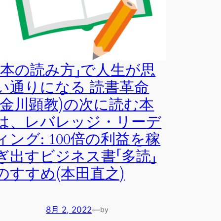
「本の読み方」で人生が思
い通りになる 読書革命
(金川顕教)の次に読む本
は、レバレッジ・リーデ
ィング: 100倍の利益を稼
ぎ出すビジネス書「多読」
のすすめ(本田直之)
8月 2, 2022
—
by