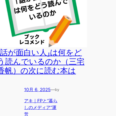
「話が面白い人」は何をど
う読んでいるのか（三宅
香帆）の次に読む本は
10月 6, 2025
—
by
アキ｜FPと“暮ら
しのメディア”運
営