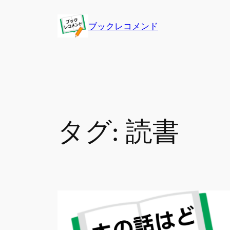
内
容
ブックレコメンド
を
ス
キ
ッ
プ
タグ:
読書