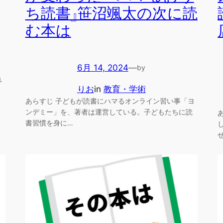
ち読書』笹沼颯太の次に読
む本は
6月 14, 2024
—
by
れ
りお
in
教育・学術
あらすじ 子どもが読書にハマるオンライン習い事「ヨ
ンデミー」を、著者は運営している。子どもたちに読
書習慣を身に…