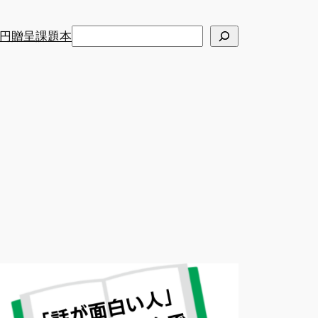
検
円贈呈課題本
索