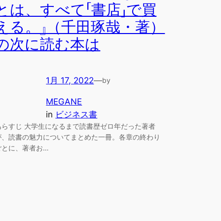
とは、すべて「書店」で買
える。』（千田琢哉・著）
の次に読む本は
1月 17, 2022
—
by
MEGANE
in
ビジネス書
あらすじ 大学生になるまで読書歴ゼロ年だった著者
が、読書の魅力についてまとめた一冊。各章の終わり
ごとに、著者お…