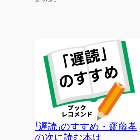
「遅読」のすすめ・齋藤孝
の次に読む本は