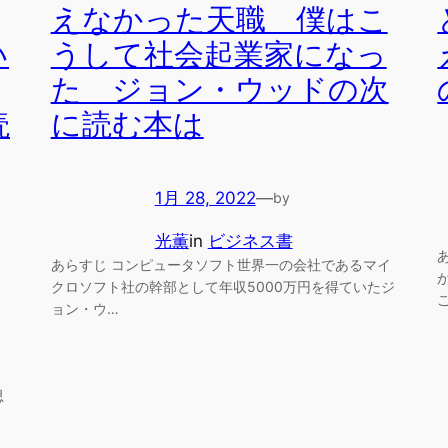
えなかった天職 僕はこ
い
うして社会起業家になっ
た ジョン・ウッドの次
読
に読む本は
1月 28, 2022
—
by
光薫
in
ビジネス書
あらすじ コンピュータソフト世界一の会社であるマイ
クロソフト社の幹部として年収5000万円を得ていたジ
ョン・ウ…
思