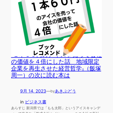
「１本６０円のアイスを売って会社
の価値を４倍にした話 地域限定
企業を再生させた経営哲学」（飯塚
周一）の次に読む本は
9月 14, 2023
—
あきぶどう
by
in
ビジネス書
あらすじ 新潟県では「もも太郎」というアイスキャンデ