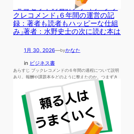
『２冊セットの書評メディア「ブッ
クレコメンド」６年間の運営の記
録：著者も読者もハッピーな仕組
み』著者：水野史士の次に読む本は
1月 30, 2026
—
かなた
by
in
ビジネス書
あらすじ ブックレコメンドの６年間の過程について説明
あり。報酬や課題本をどのように整えたのか、つまずき
に対して…