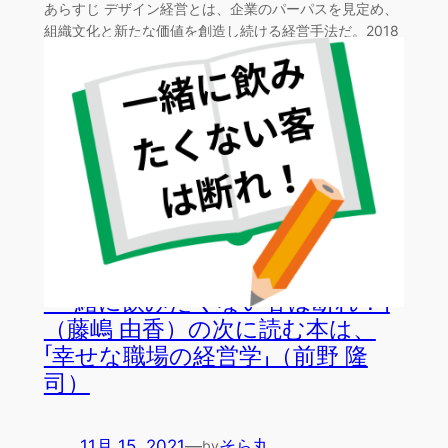
あらすじ デザイン経営とは、企業のパーパスを見定め、
組織文化と新たな価値を創造し続ける経営手法だ。2018
年5…
「一緒に飲みたくない客は断れ！」
（藤嶋 由香）の次に読む本は、
「幸せな職場の経営学」（前野 隆
司）
11月 15, 2021
—
そら丸
by