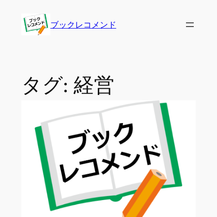
内
容
ブックレコメンド
を
ス
キ
ッ
タグ:
経営
プ