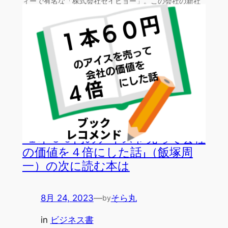
ィーで有名な「株式会社セイヒョー」。この会社の新社
長となっ…
「１本６０円のアイスを売って会社
の価値を４倍にした話」（飯塚周
一）の次に読む本は
8月 24, 2023
—
そら丸
by
in
ビジネス書