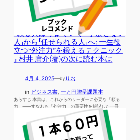
『頼る人はうまくいく 「手放せない
人」から「任せられる人」へ: 一生役
立つ“外注力”を鍛えるテクニック
』 村井 庸介(著)の次に読む本は
4月 4, 2025
—
りお
by
in
ビジネス書
, 
一万円贈呈課題本
あらすじ 本書は、これからのリーダーに必要な「頼る
力」——すなわち「外注力」の重要性を解説した一冊
だ。 著者は…