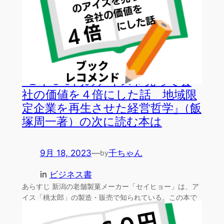
『１本６０円のアイスを売って会
社の価値を４倍にした話 地域限
定企業を再生させた経営哲学』（飯
塚周一著）の次に読む本は
9月 18, 2023
—
千ちゃん
by
in
ビジネス書
あらすじ 新潟の老舗製菓メーカー「セイヒョー」は、ア
イス「桃太郎」の製造・販売で知られている。この本で
は、新任…