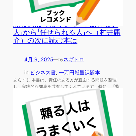
頼る人はうまくいく 「手放せない
人」から「任せられる人」へ（村井庸
介）の次に読む本は
4月 9, 2025
—
ネギトロ
by
in
ビジネス書
, 
一万円贈呈課題本
あらすじ 本書は、責任のある方が直面する問題を整理
し、実践的な知恵を共有してくれています。特に、「指
示を出すの…