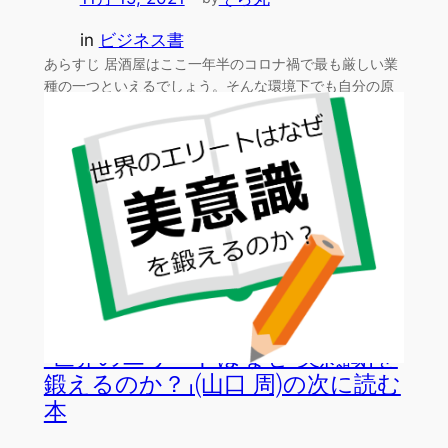
in
ビジネス書
あらすじ 居酒屋はここ一年半のコロナ禍で最も厳しい業
種の一つといえるでしょう。そんな環境下でも自分の原
点の想い…
「世界のエリートはなぜ「美意識」を
鍛えるのか？」(山口 周)の次に読む
本