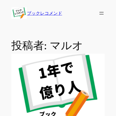
内
容
ブックレコメンド
を
ス
キ
ッ
投稿者:
マルオ
プ