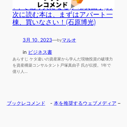
1年で億り人になる(戸塚真由子)の
次に読む本は、まずはアパート一
棟、買いなさい！(石原博光)
3月 10, 2023
—
マルオ
by
in
ビジネス書
あらすじ ケタ違いの資産家から学んだ現物投資の破壊力
を資産構築コンサルタント戸塚真由子 氏が伝授。1年で
億り人…
ブックレコメンド
-
本を推奨するウェブメディア
–