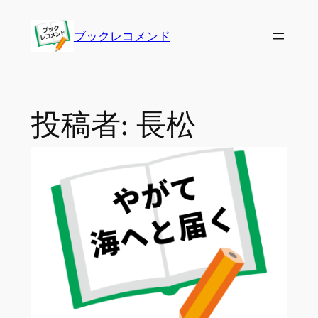
内
容
ブックレコメンド
を
ス
キ
ッ
投稿者:
長松
プ