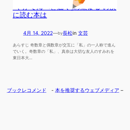
『やがて海へと届く』彩瀬まる の次
に読む本は
4月 14, 2022
—
長松
in
文芸
by
あらすじ 奇数章と偶数章が交互に「私」の一人称で進ん
でいく。奇数章の「私」、真奈は大切な友人のすみれを
東日本大…
ブックレコメンド
-
本を推奨するウェブメディア
–