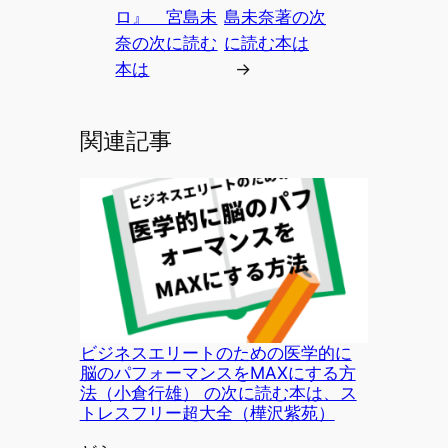
ロ』 宮島未
島未奈著の次
奈の次に読む
に読む本は
本は
→
関連記事
ビジネスエリートのための医学的に
脳のパフォーマンスをMAXにする方
法（小倉行雄） の次に読む本は、ス
トレスフリー超大全（樺沢紫苑）