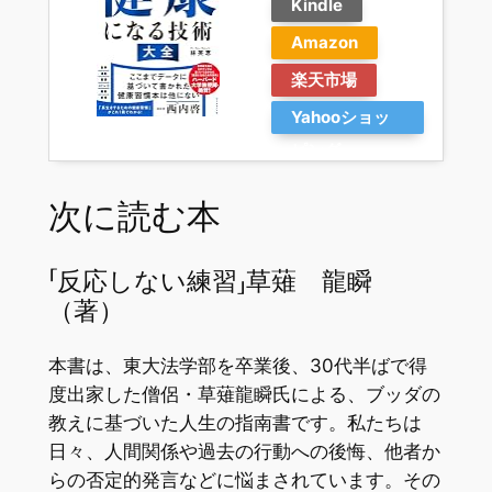
Kindle
Amazon
楽天市場
Yahooショッ
ピング
次に読む本
「反応しない練習」草薙 龍瞬
（著）
本書は、東大法学部を卒業後、30代半ばで得
度出家した僧侶・草薙龍瞬氏による、ブッダの
教えに基づいた人生の指南書です。私たちは
日々、人間関係や過去の行動への後悔、他者か
らの否定的発言などに悩まされています。その