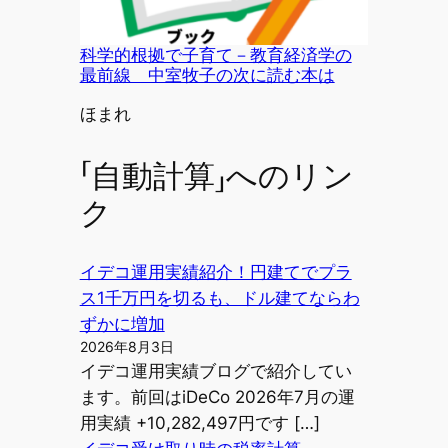
科学的根拠で子育て－教育経済学の
最前線 中室牧子の次に読む本は
投稿者
ほまれ
「自動計算」へのリン
ク
イデコ運用実績紹介！円建てでプラ
ス1千万円を切るも、ドル建てならわ
ずかに増加
2026年8月3日
イデコ運用実績ブログで紹介してい
ます。前回はiDeCo 2026年7月の運
用実績 +10,282,497円です […]