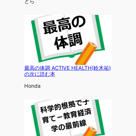
投稿者
どら
最高の体調 ACTIVE HEALTH(鈴木祐)
の次に読む本
投稿者
Honda