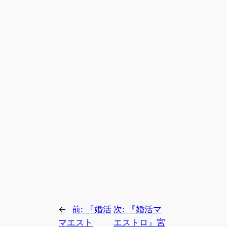
←
前:
『婚活
次:
『婚活マ
マエスト
エストロ』宮