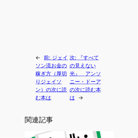
←
前:
ジェイ
次:
『すべて
ソン流お金の
の見えない
稼ぎ方（厚切
光』 アンソ
りジェイソ
ニー・ドーア
ン）の次に読
の次に読む本
む本は
は
→
関連記事