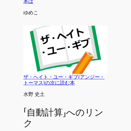
本は
投稿者
ゆめこ
ザ・ヘイト・ユー・ギブ(アンジー・
トーマス)の次に読む本
投稿者
水野 史土
「自動計算」へのリン
ク