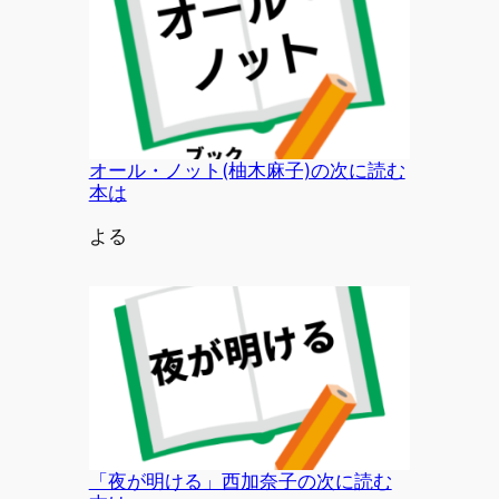
オール・ノット(柚木麻子)の次に読む
本は
投稿者
よる
「夜が明ける」西加奈子の次に読む