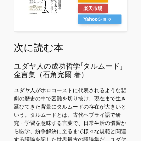
楽天市場
Yahooショッ
ピング
次に読む本
ユダヤ人の成功哲学「タルムード」
金言集（石角完爾 著）
ユダヤ人がホロコーストに代表されるような悲
劇の歴史の中で困難を切り抜け、現在まで生き
延びてきた背景にタルムードの存在が大きいと
いう。タルムードとは、古代ヘブライ語で研
究・学習を意味する言葉で、日常生活の慣習か
ら医学、紛争解決に至るまで様々な規範と関連
する議論を記した世界最古の議論集だ。ユダヤ