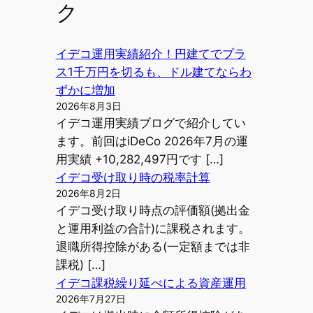
ク
イデコ運用実績紹介！円建てでプラ
ス1千万円を切るも、ドル建てならわ
ずかに増加
2026年8月3日
イデコ運用実績ブログで紹介してい
ます。前回はiDeCo 2026年7月の運
用実績 +10,282,497円です […]
イデコ受け取り時の税率計算
2026年8月2日
イデコ受け取り時点の評価額(拠出金
と運用利益の合計)に課税されます。
退職所得控除がある(一定額までは非
課税) […]
イデコ課税繰り延べによる資産運用
2026年7月27日