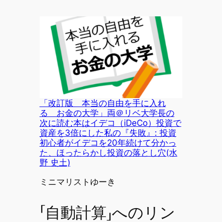
「改訂版 本当の自由を手に入れ
る お金の大学」両＠リベ大学長の
次に読む本はイデコ（iDeCo）投資で
資産を3倍にした私の『失敗』: 投資
初心者がイデコを20年続けて分かっ
た、ほったらかし投資の落とし穴(水
野 史土)
投稿者
ミニマリストゆーき
「自動計算」へのリン