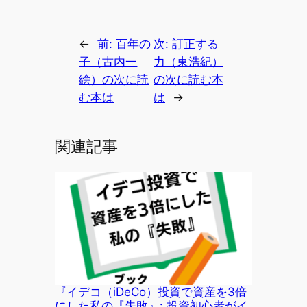
←
前:
百年の
次:
訂正する
子（古内一
力（東浩紀）
絵）の次に読
の次に読む本
む本は
は
→
関連記事
『イデコ（iDeCo）投資で資産を3倍
にした私の『失敗』: 投資初心者がイ