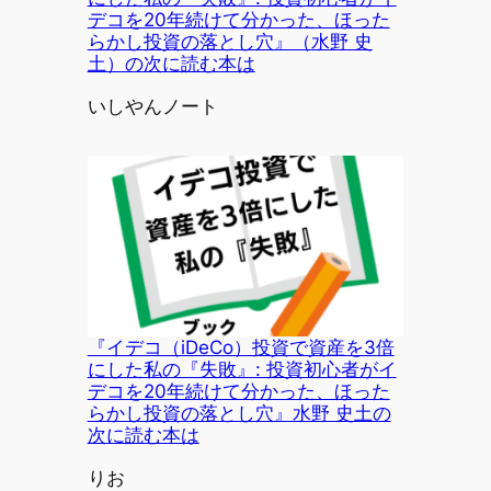
デコを20年続けて分かった、ほった
らかし投資の落とし穴』（水野 史
土）の次に読む本は
投稿者
いしやんノート
『イデコ（iDeCo）投資で資産を3倍
にした私の『失敗』: 投資初心者がイ
デコを20年続けて分かった、ほった
らかし投資の落とし穴』水野 史土の
次に読む本は
投稿者
りお