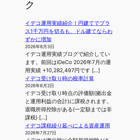
ク
イデコ運用実績紹介！円建てでプラ
ス1千万円を切るも、ドル建てならわ
ずかに増加
2026年8月3日
イデコ運用実績ブログで紹介してい
ます。前回はiDeCo 2026年7月の運
用実績 +10,282,497円です […]
イデコ受け取り時の税率計算
2026年8月2日
イデコ受け取り時点の評価額(拠出金
と運用利益の合計)に課税されます。
退職所得控除がある(一定額までは非
課税) […]
イデコ課税繰り延べによる資産運用
2026年7月27日