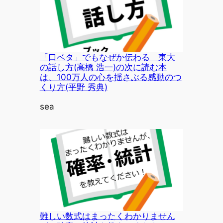
「口ベタ」でもなぜか伝わる 東大
の話し方(高橋 浩一)の次に読む本
は、100万人の心を揺さぶる感動のつ
くり方(平野 秀典)
投稿者
sea
難しい数式はまったくわかりません