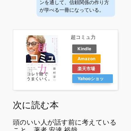
ンを通して、信頼関係の作り方
が学べる一冊になっている。
超コミュ力
Kindle
Amazon
楽天市場
Yahooショッ
ピング
次に読む本
頭のいい人が話す前に考えている
こと 著者 安達 裕哉