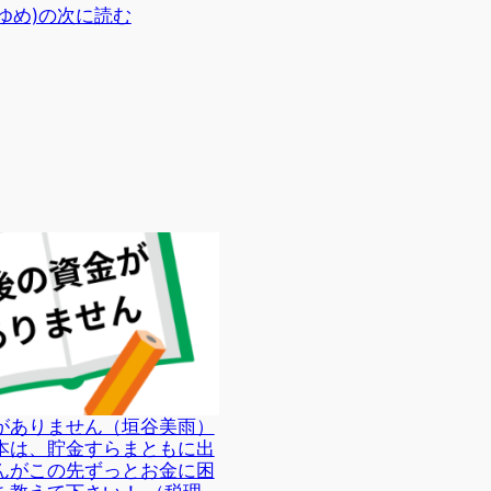
ゆめ)の次に読む
がありません（垣谷美雨）
本は、貯金すらまともに出
んがこの先ずっとお金に困