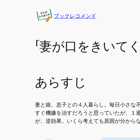
内
容
ブックレコメンド
を
ス
キ
「妻が口をきいて
ッ
プ
あらすじ
妻と娘、息子との４人暮らし。毎日小さな
すぐ機嫌を治すだろうと思っていたが、１
が、逆効果。いくら考えても原因が分から