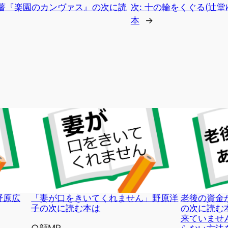
著『楽園のカンヴァス』の次に読
次:
十の輪をくぐる(辻堂
本
→
野原広
「妻が口をきいてくれません」野原洋
老後の資金
子の次に読む本は
の次に読む
来ていませ