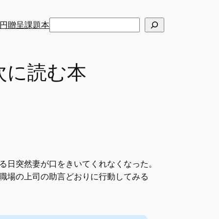
検
円贈呈課題本
索
次に読む本
る日突然妻が口をきいてくれなくなった。
職場の上司の助言どおりに行動してみる