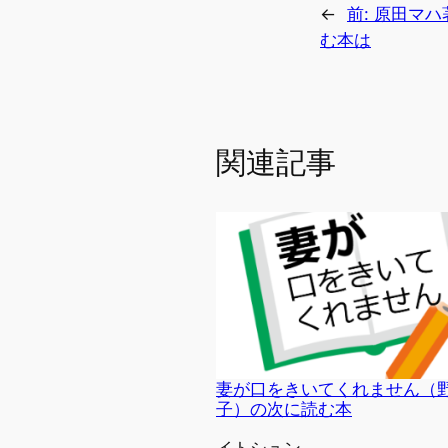
←
前:
原田マハ
む本は
関連記事
妻が口をきいてくれません（
子）の次に読む本