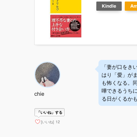
Kindle
Am
「妻が口をき
はり「愛」が
も怖くなる。
嘩できるうち
chie
る日がくるか
「いいね」する
[いいね]
12