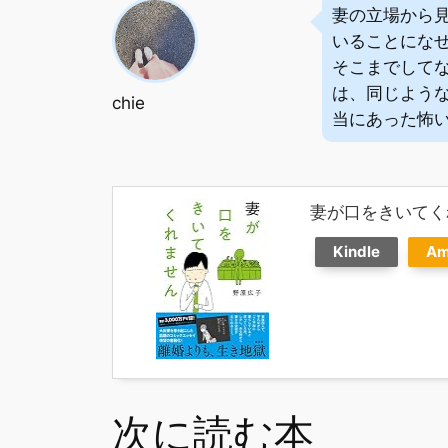
妻の立場から
いることにな
そこまでして
は、同じよう
chie
当にあった怖
妻が口をきいてく
Kindle
Am
次に読む本