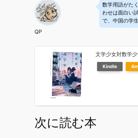
数学用語がた
わせは面白い
で、中国の学
QP
文学少女対数学少
Kindle
Am
次に読む本