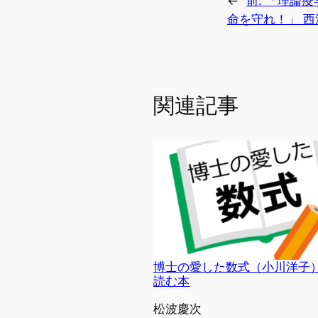
←
前:
「理論疫
命を守れ！」 
関連記事
博士の愛した数式（小川洋子
読む本
投稿者
松波慶次