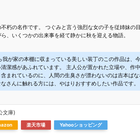
の不朽の名作です。 つぐみと言う強烈な女の子を従姉妹の
がら、いくつかの出来事を経て静かに秋を迎える物語。
から我が家の本棚に収まっている美しい装丁のこの作品は、
い清潔感があふれています。 主人公が置かれた立場や、作
も含まれているのに、人間の生臭さが漂わないのは吉本ばな
ななさんに触れる方には、やはりおすすめしたい作品です。
公文庫)
azon
楽天市場
Yahooショッピング