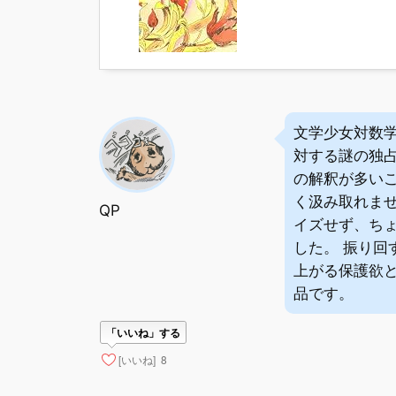
文学少女対数
対する謎の独
の解釈が多い
く汲み取れま
QP
イズせず、ちょ
した。 振り
上がる保護欲
品です。
「いいね」する
[いいね]
8