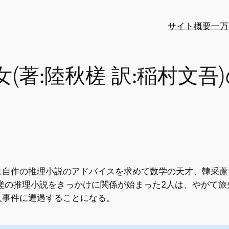
サイト概要
一万
(著:陸秋槎 訳:稲村文吾
は自作の推理小説のアドバイスを求めて数学の天才、韓采蘆
槎の推理小説をきっかけに関係が始まった2人は、やがて
人事件に遭遇することになる。