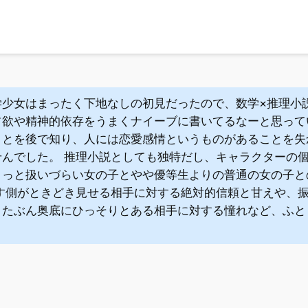
学少女はまったく下地なしの初見だったので、数学×推理小
占欲や精神的依存をうまくナイーブに書いてるなーと思って
ことを後で知り、人には恋愛感情というものがあることを失
せんでした。 推理小説としても独特だし、キャラクターの
っと扱いづらい女の子とやや優等生よりの普通の女の子との
回す側がときどき見せる相手に対する絶対的信頼と甘えや、
とたぶん奥底にひっそりとある相手に対する憧れなど、ふと