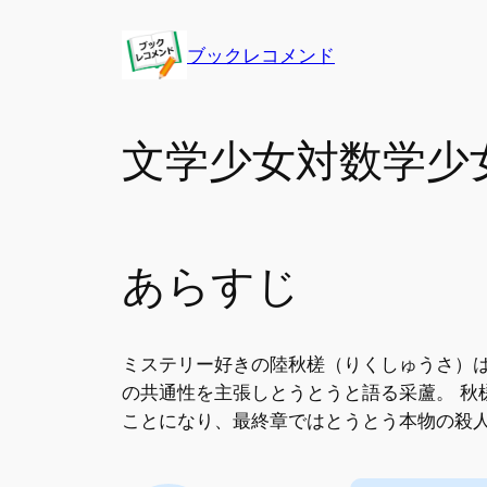
内
容
ブックレコメンド
を
ス
キ
文学少女対数学少女
ッ
プ
あらすじ
ミステリー好きの陸秋槎（りくしゅうさ）
の共通性を主張しとうとうと語る采蘆。 秋
ことになり、最終章ではとうとう本物の殺