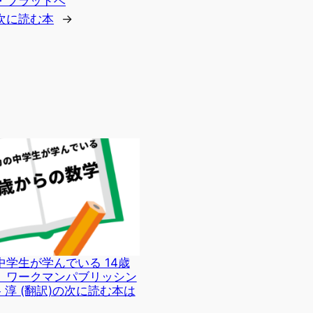
イ・ブラッドベ
次に読む本
→
学生が学んでいる 14歳
 ワークマンパブリッシン
水谷 淳 (翻訳)の次に読む本は