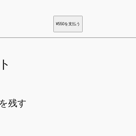
¥550
を支払う
ト
を残す