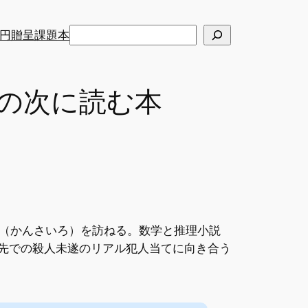
検
円贈呈課題本
索
)の次に読む本
（かんさいろ）を訪ねる。数学と推理小説
旅先での殺人未遂のリアル犯人当てに向き合う