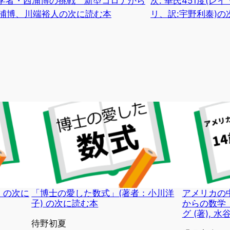
学者・西浦博の挑戦 新型コロナから
次:
華氏451度(レ
西浦博、川端裕人の次に読む本
リ、訳:宇野利泰)の
）の次に
「博士の愛した数式」(著者：小川洋
アメリカの中
子) の次に読む本
からの数学
グ (著), 
投稿者
待野初夏