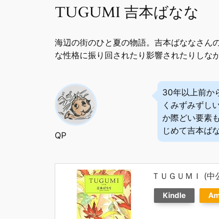
TUGUMI 吉本ばなな
海辺の街のひと夏の物語。吉本ばななさん
な性格に振り回されたり影響されたりしな
30年以上前
くみずみずし
か際どい要素
じめて吉本ば
QP
ＴＵＧＵＭＩ (中
Kindle
Am