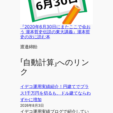
『2020年6月30日にまたここで会お
う 瀧本哲史伝説の東大講義』瀧本哲
史の次に読む本
投稿者
渡邉綿飴
「自動計算」へのリン
ク
イデコ運用実績紹介！円建てでプラ
ス1千万円を切るも、ドル建てならわ
ずかに増加
2026年8月3日
イデコ運用実績ブログで紹介してい