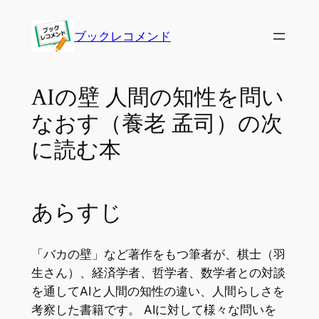
内
容
ブックレコメンド
を
ス
キ
AIの壁 人間の知性を問い
ッ
なおす（養老 孟司）の次
プ
に読む本
あらすじ
「バカの壁」など著作をもつ筆者が、棋士（羽
生さん）、経済学者、哲学者、数学者との対談
を通してAIと人間の知性の違い、人間らしさを
考察した書籍です。 AIに対して様々な問いを