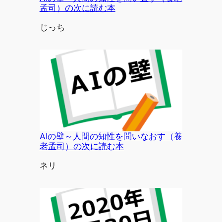
孟司）の次に読む本
投稿者
じっち
AIの壁～人間の知性を問いなおす（養
老孟司）の次に読む本
投稿者
ネリ