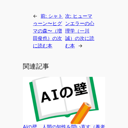
←
前:
シャト
次:
ヒューマ
ゥーン〜ヒグ
ンエラーの心
マの森〜（増
理学（一川
田俊也）の次
誠）の次に読
に読む本
む本
→
関連記事
AIの壁 人間の知性を問い直す（養老