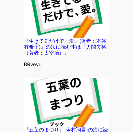
『生きてるだけで、愛。(著者：本谷
有希子)』の次に読む本は『人間失格
（著者：太宰治）』
投稿者
BRveyu
『五葉のまつり』(今村翔吾)の次に読