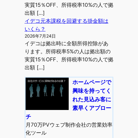
実質15％OFF、所得税率10%の人で拠
出額 […]
イデコ元本課税を回避する掛金額は
いくら？
2026年7月24日
イデコは拠出時に全額所得控除があ
ります。所得税率5%の人は拠出額の
実質15％OFF、所得税率10%の人で拠
出額 […]
ホームページで
興味を持ってく
れた見込み客に
素早くアプロー
チ
月70万PVウェブ制作会社の営業効率
化ツール