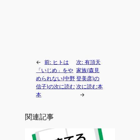
←
前:
ヒトは
次:
有頂天
「いじめ」をや
家族(森見
められない(中野
登美彦)の
信子)の次に読む
次に読む本
本
→
関連記事