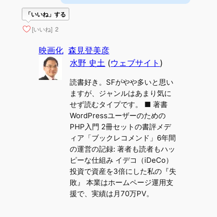
「いいね」する
[いいね]
2
映画化
森見登美彦
水野 史土
(
ウェブサイト
)
読書好き。SFがやや多いと思い
ますが、ジャンルはあまり気に
せず読むタイプです。 ■ 著書
WordPressユーザーのための
PHP入門 2冊セットの書評メデ
ィア「ブックレコメンド」6年間
の運営の記録: 著者も読者もハッ
ピーな仕組み イデコ（iDeCo）
投資で資産を3倍にした私の『失
敗』 本業はホームページ運用支
援で、実績は月70万PV。