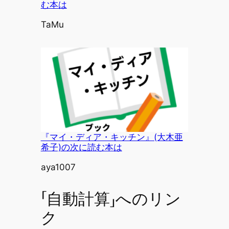
む本は
投稿者
TaMu
『マイ・ディア・キッチン』(大木亜
希子)の次に読む本は
投稿者
aya1007
「自動計算」へのリン
ク