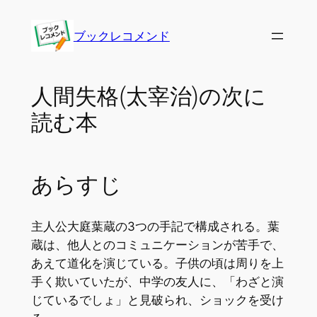
内
容
ブックレコメンド
を
ス
キ
人間失格(太宰治)の次に
ッ
読む本
プ
あらすじ
主人公大庭葉蔵の3つの手記で構成される。葉
蔵は、他人とのコミュニケーションが苦手で、
あえて道化を演じている。子供の頃は周りを上
手く欺いていたが、中学の友人に、「わざと演
じているでしょ」と見破られ、ショックを受け