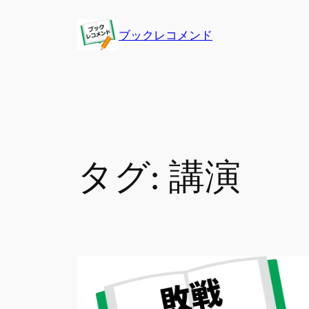
内
容
ブックレコメンド
を
ス
キ
ッ
プ
タグ:
講演