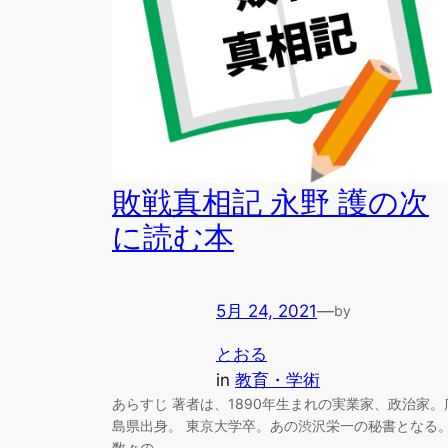
敗戦真相記 永野 護の次
に読む本
5月 24, 2021
—
by
とおる
in
教育・学術
あらすじ 著者は、1890年生まれの実業家、政治家。
島県出身。 東京大学卒。あの渋沢栄一の秘書となる
数々の…