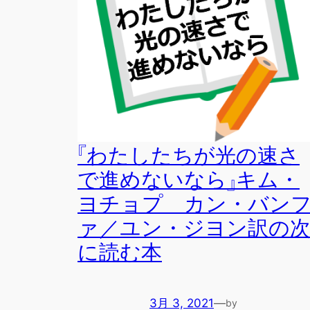
『わたしたちが光の速さ
で進めないなら』キム・
ヨチョプ カン・バン
ァ／ユン・ジヨン訳の
に読む本
3月 3, 2021
—
by