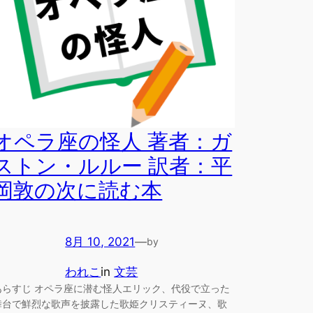
オペラ座の怪人 著者：ガ
ストン・ルルー 訳者：平
岡敦の次に読む本
8月 10, 2021
—
by
われこ
in
文芸
あらすじ オペラ座に潜む怪人エリック、代役で立った
舞台で鮮烈な歌声を披露した歌姫クリスティーヌ、歌