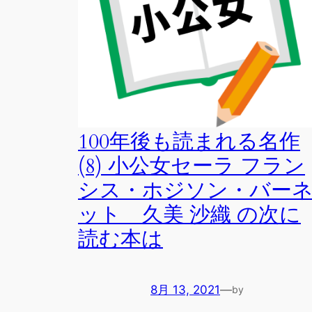
100年後も読まれる名作
(8) 小公女セーラ フラン
シス・ホジソン・バー
ット 久美 沙織 の次に
読む本は
8月 13, 2021
—
by