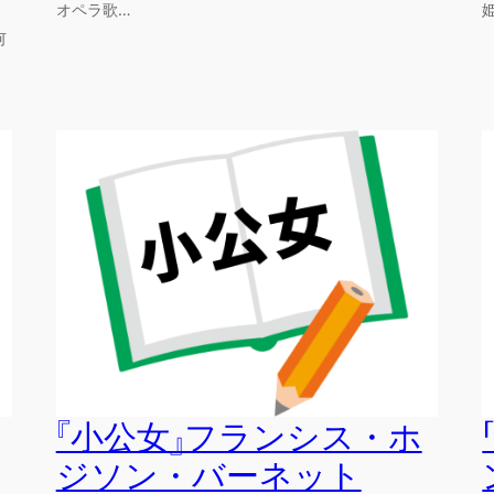
オペラ歌…
何
『小公女』フランシス・ホ
ジソン・バーネット