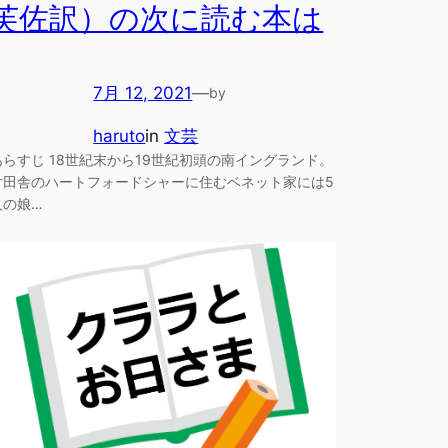
芙佐訳）の次に読む本は
7月 12, 2021
—
by
haruto
in
文芸
あらすじ 18世紀末から19世紀初頭の南イングランド。
片田舎のハートフォードシャーに住むベネット家には5
人の娘…