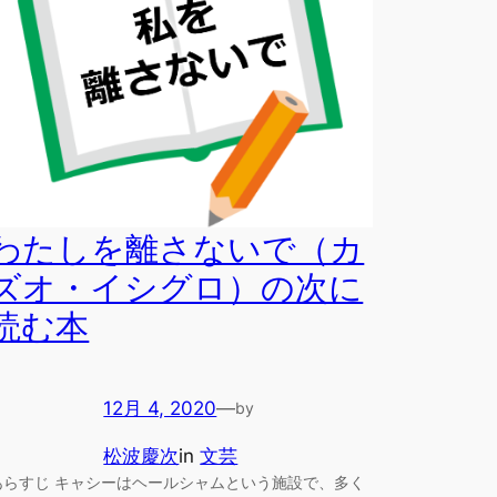
わたしを離さないで（カ
ズオ・イシグロ）の次に
読む本
12月 4, 2020
—
by
松波慶次
in
文芸
あらすじ キャシーはヘールシャムという施設で、多く