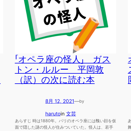
「オペラ座の怪人」 ガス
トン・ルルー 平岡敦
ネ
（訳）の次に読む本
8月 12, 2021
—
by
haruto
in
文芸
あらすじ 時は1880年。パリのオペラ座には醜い顔を仮
面で隠した謎の怪人が住みついていた。怪人は、若手