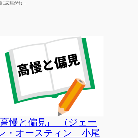
姫に恋焦がれ…
「高慢と偏見」 （ジェー
ン・オースティン 小尾