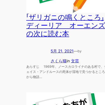
「ザリガニの鳴くところ」
ディーリア オーエン
の次に読む本
5月 21, 2021
—
by
さくら猫
in
文芸
あらすじ 1969年、ノースカロライナのある村で、
ェイス・アンドルースの死体が湿地で見つかるところ
から物語…