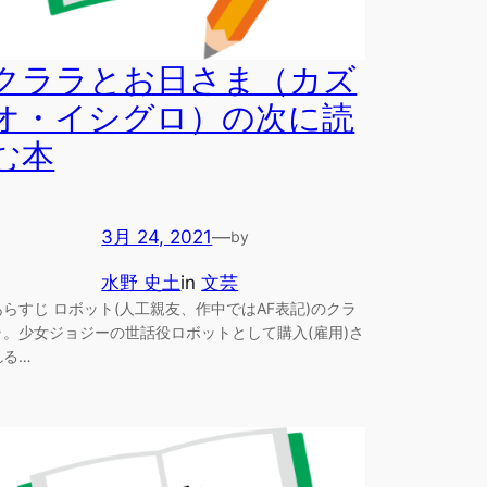
クララとお日さま（カズ
オ・イシグロ）の次に読
む本
3月 24, 2021
—
by
水野 史土
in
文芸
あらすじ ロボット(人工親友、作中ではAF表記)のクラ
ラ。少女ジョジーの世話役ロボットとして購入(雇用)さ
れる…