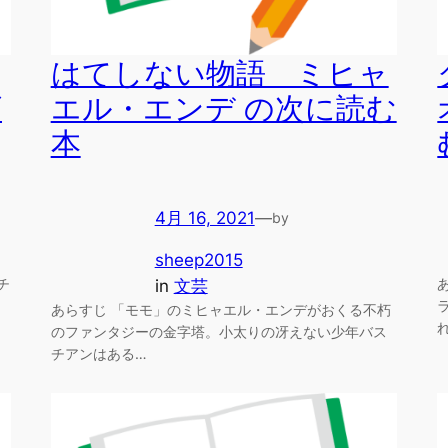
はてしない物語 ミヒャ
ズ
エル・エンデ の次に読む
本
4月 16, 2021
—
by
sheep2015
チ
in
文芸
あらすじ 「モモ」のミヒャエル・エンデがおくる不朽
のファンタジーの金字塔。小太りの冴えない少年バス
チアンはある…