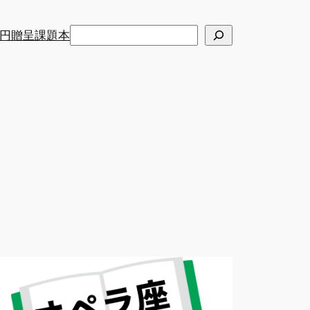
検
円贈呈課題本
索