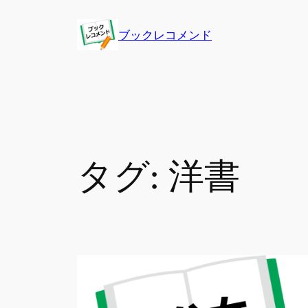
内
容
ブックレコメンド
を
ス
キ
ッ
プ
タグ:
洋書