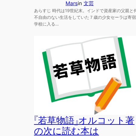
Mars
in
文芸
あらすじ 時代は19世紀末。インドで資産家の父親と
不自由のない生活をしていた７歳の少女セーラは寄宿
学校に入る…
『若草物語』オルコット著
の次に読む本は