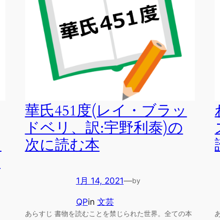
華氏451度(レイ・ブラッ
ドベリ、訳:宇野利泰)の
フ
次に読む本
次
1月 14, 2021
—
by
QP
in
文芸
あらすじ 書物を読むことを禁じられた世界。全ての本