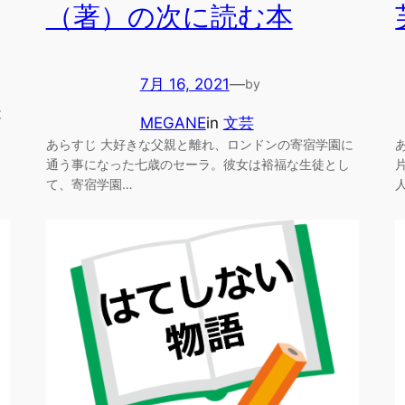
（著）の次に読む本
7月 16, 2021
—
by
と
MEGANE
in
文芸
あらすじ 大好きな父親と離れ、ロンドンの寄宿学園に
通う事になった七歳のセーラ。彼女は裕福な生徒とし
て、寄宿学園…