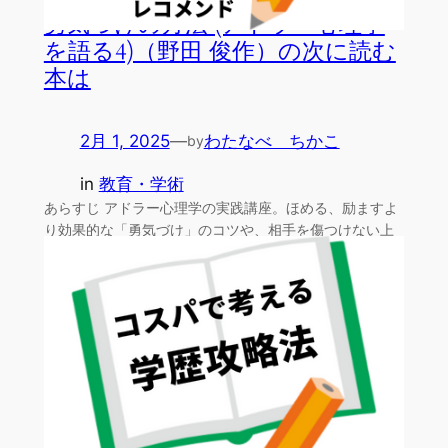
勇気づけの方法 (アドラー心理学
を語る4)（野田 俊作）の次に読む
本は
2月 1, 2025
—
わたなべ ちかこ
by
in
教育・学術
あらすじ アドラー心理学の実践講座。ほめる、励ますよ
り効果的な「勇気づけ」のコツや、相手を傷つけない上
手な自己…