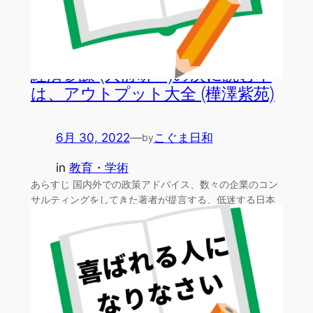
経済参謀 (大前研一)の次に読む本
は、アウトプット大全 (樺澤紫苑)
6月 30, 2022
—
こぐま日和
by
in
教育・学術
あらすじ 国内外での政策アドバイス、数々の企業のコン
サルティングをしてきた著者が提言する、低迷する日本
の現状と…