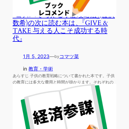
『コスパで考える学歴攻略法』(藤沢
数希)の次に読む本は、『GIVE &
TAKE 与える人こそ成功する時
代』
1月 5, 2023
—
コマツ菜
by
in
教育・学術
あらすじ 子供の教育戦略について書かれた本です。子供
の教育には多大な費用と時間が掛かります。それぞれの
家庭の限…