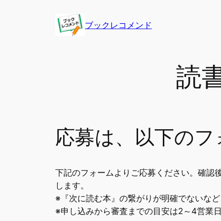
内
容
ブックレコメンド
を
ス
キ
読
ッ
プ
応募は、以下のフ
下記のフォームよりご応募ください。確認
します。
※『次に読む本』の繋がりが明確でないな
※申し込みから審査までの目安は2～4営業