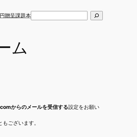
検
円贈呈課題本
索
ーム
end.comからのメールを受信する
設定をお願い
ともございます。