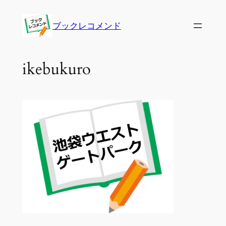
内
容
ブックレコメンド
を
ス
キ
ikebukuro
ッ
プ