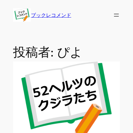
内
容
ブックレコメンド
を
ス
キ
ッ
投稿者:
ぴよ
プ