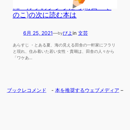
52ヘルツのクジラたち(町田 そ
のこ)の次に読む本は
6月 25, 2021
—
ぴよ
in
文芸
by
あらすじ ・とある夏、海の見える田舎の一軒家にフラリ
と現れ、住み着いた若い女性・貴瑚は、田舎の人々から
「ワケあ…
ブックレコメンド
-
本を推奨するウェブメディア
–