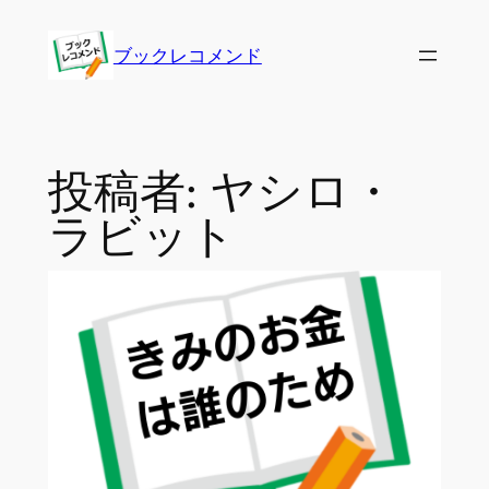
内
容
ブックレコメンド
を
ス
キ
ッ
投稿者:
ヤシロ・
プ
ラビット